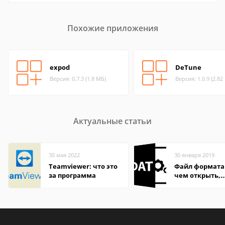
Похожие приложения
expod
DeTune
Версия: 0.7.3 (1.8 МБ)
Версия: 1.0.9 (2.82
Актуальные статьи
30 мая 2022
30 января 2019
Teamviewer: что это
Файл формата
за программа
чем открыть,
описание,
особенности