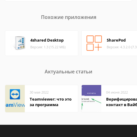
Похожие приложения
4shared Desktop
SharePod
Версия: 1.3 (15.22 МБ)
Версия: 4.3.2.0 (7.
Актуальные статьи
30 мая 2022
04 июня 2022
Teamviewer: что это
Верифициров
за программа
контакт в Вай
что это значит