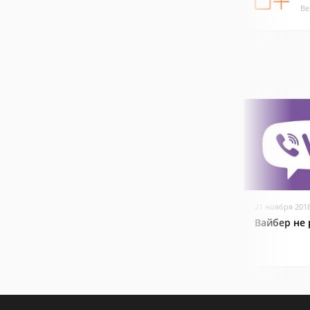
Ве
21 ноября 201
Вайбер не 