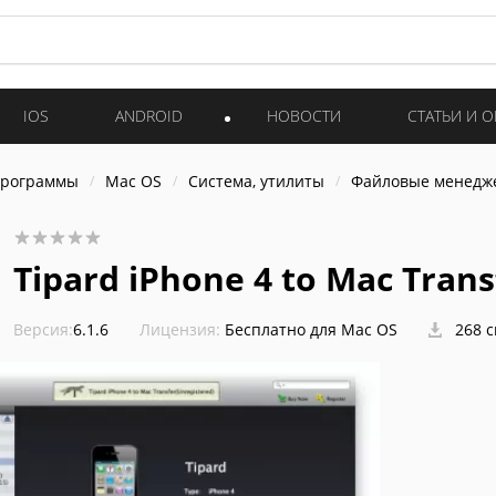
IOS
ANDROID
НОВОСТИ
СТАТЬИ И 
программы
Mac OS
Система, утилиты
Файловые менедж
Tipard iPhone 4 to Mac Tran
Версия:
6.1.6
Лицензия:
Бесплатно для Mac OS
268 