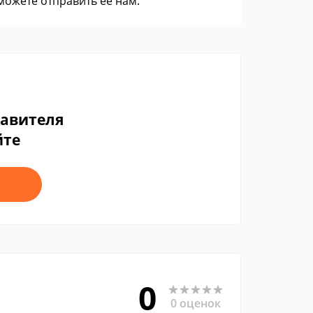
 можете
отправить ее нам
.
тавителя
йте
0
0 оценок