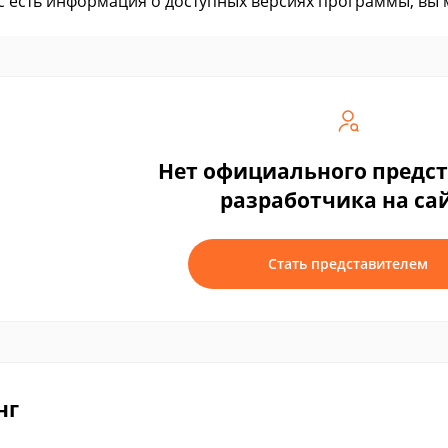
ас есть информация о доступных версиях программы, вы
Нет официального предс
разработчика на са
Стать представителем
нг