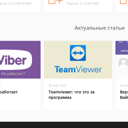
рсия: 6.1.6 (34.98 МБ)
Версия: 6.1.6 (35 МБ)
Актуальные статьи
8
30 мая 2022
04 и
работает
Teamviewer: что это за
Вер
программа
Вай