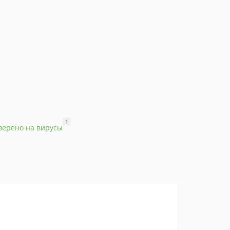
?
верено на вирусы