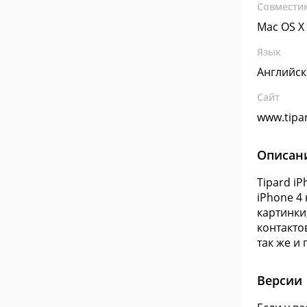
Совмести
Mac OS X
Язык
Английс
Сайт
www.tipa
Описан
Tipard i
iPhone 4
картинки
контакто
так же и
Версии