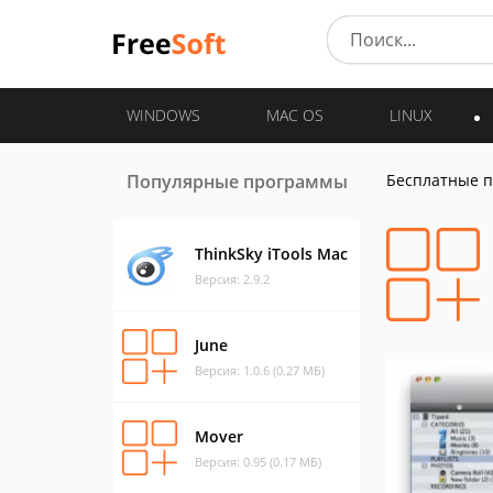
WINDOWS
MAC OS
LINUX
Популярные программы
Бесплатные 
ThinkSky iTools Mac
Версия: 2.9.2
June
Версия: 1.0.6 (0.27 МБ)
Mover
Версия: 0.95 (0.17 МБ)