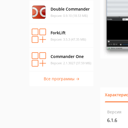
Double Commander
Версия: 0.9.10 (18.53 МБ)
ForkLift
Версия: 3.5.3 (47.35 МБ)
Commander One
Версия: 2.1.3027 (37.59 МБ)
Все программы →
Характери
Версия
6.1.6