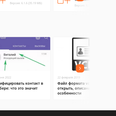
Версия: 6.1.6 (35.19 МБ)
Версия: 6.1.6 (35.17 МБ)
юня 2022
22 февраля 2019
ифицировать контакт в
Файл формата vcf: чем
бере: что это значит
открыть, описание,
особенности