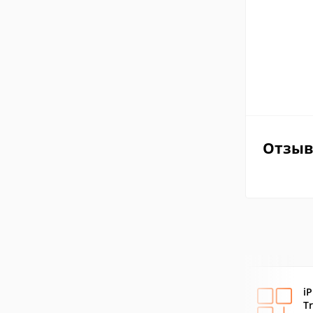
Отзы
i
T