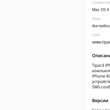
Совмести
Mac OS X
Язык
Английс
Сайт
www.tipa
Описан
Tipard i
компьюте
iPhone 4
устройст
SMS-соо
Версии