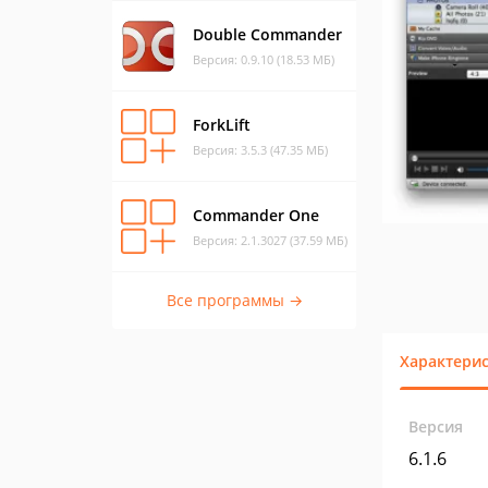
Double Commander
Версия: 0.9.10 (18.53 МБ)
ForkLift
Версия: 3.5.3 (47.35 МБ)
Commander One
Версия: 2.1.3027 (37.59 МБ)
Все программы →
Характери
Версия
6.1.6