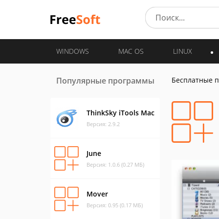
WINDOWS
MAC OS
LINUX
Популярные программы
Бесплатные 
ThinkSky iTools Mac
Версия: 2.9.2
June
Версия: 1.0.6 (0.27 МБ)
Mover
Версия: 0.95 (0.17 МБ)