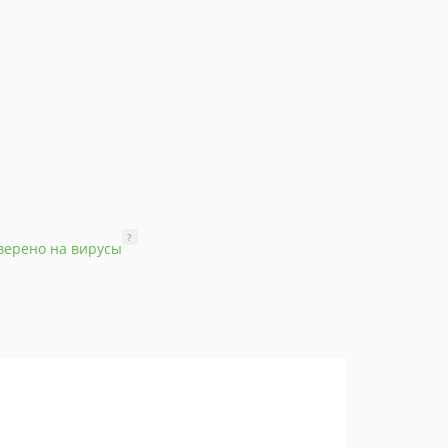
?
верено на вирусы