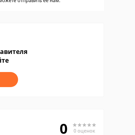
 можете
отправить ее нам
.
тавителя
йте
0
0 оценок