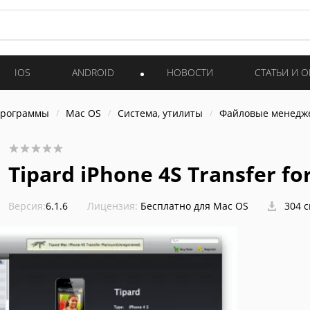
IOS
ANDROID
НОВОСТИ
СТАТЬИ И 
программы
Mac OS
Система, утилиты
Файловые менедж
Tipard iPhone 4S Transfer fo
Версия:
6.1.6
Лицензия:
Бесплатно для Mac OS
304 