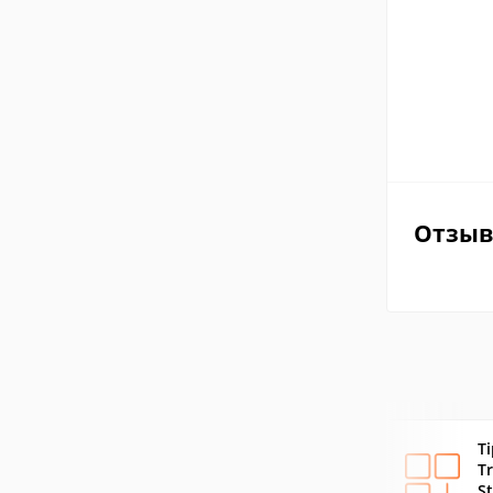
Отзы
T
T
S