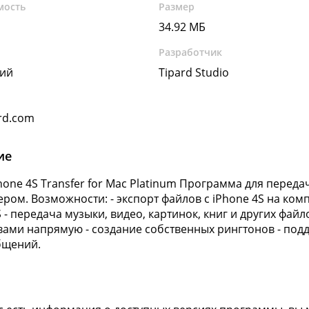
мость
Размер
34.92 МБ
Разработчик
кий
Tipard Studio
rd.com
ие
Phone 4S Transfer for Mac Platinum Программа для переда
ром. Возможности: - экспорт файлов с iPhone 4S на ком
S - передача музыки, видео, картинок, книг и других ф
вами напрямую - создание собственных рингтонов - поддер
бщений.