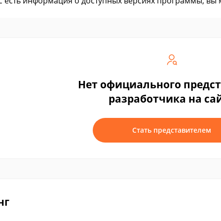
ас есть информация о доступных версиях программы, вы
Нет официального предс
разработчика на са
Стать представителем
нг