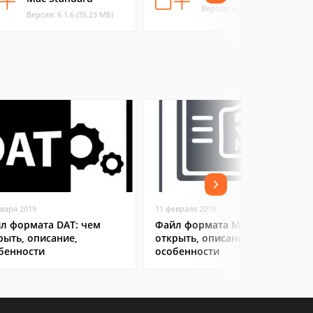
Версия: 6.1.6 (35.18 МБ)
Версия: 6.1.6 (35.23 МБ)
нваря 2019
11 февраля 2019
л формата DAT: чем
Файл формата MP4: чем
рыть, описание,
открыть, описание,
бенности
особенности