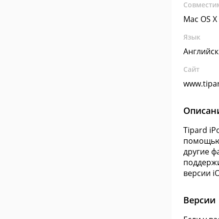
Совмести
Mac OS X
Язык
Английс
Сайт
www.tipa
Описан
Tipard i
помощью 
другие ф
поддержи
версии iO
Версии