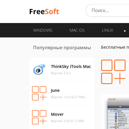
WINDOWS
MAC OS
LINUX
Популярные программы
Бесплатные 
ThinkSky iTools Mac
Версия: 2.9.2
June
Версия: 1.0.6 (0.27 МБ)
Mover
Версия: 0.95 (0.17 МБ)