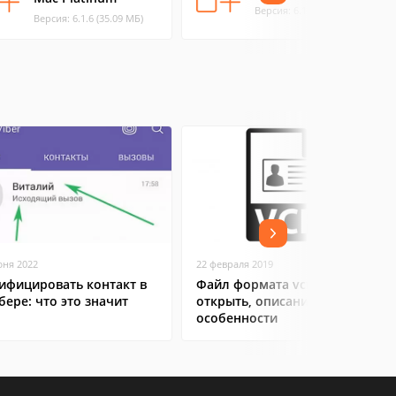
Версия: 6.1.6 (35.19 МБ)
Версия: 6.1.6 (35.09 МБ)
юня 2022
22 февраля 2019
ифицировать контакт в
Файл формата vcf: чем
бере: что это значит
открыть, описание,
особенности