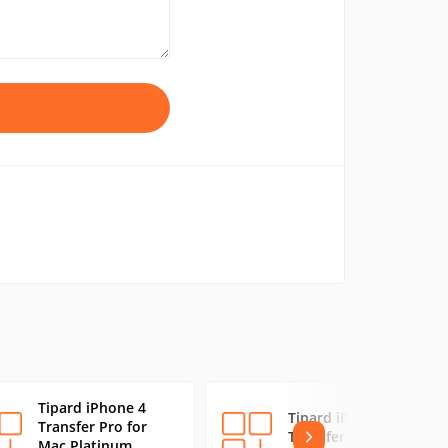
Tipard iPhone 4
Tipard iPod to Mac
Transfer Pro for
Transfer Ultimate
Mac Platinum