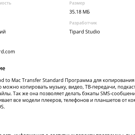
мость
Размер
35.18 МБ
Разработчик
кий
Tipard Studio
rd.com
ие
Pod to Mac Transfer Standard Программа для копирования
можно копировать музыку, видео, ТВ-передачи, подкасты
айлы. Так же она позволяет делать бэкапы SMS-сообшен
вает все модели плееров, телефонов и планшетов от ком
S.