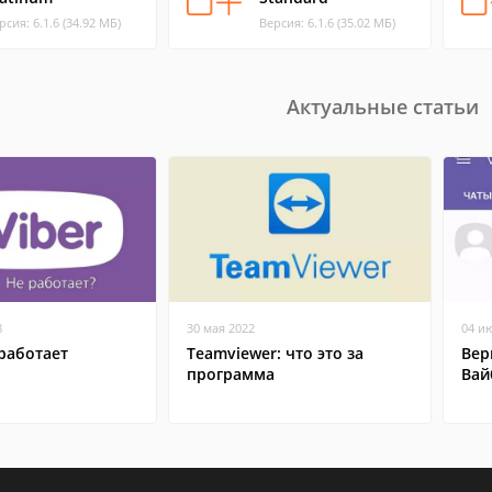
рсия: 6.1.6 (34.92 МБ)
Версия: 6.1.6 (35.02 МБ)
Актуальные статьи
8
30 мая 2022
04 и
работает
Teamviewer: что это за
Вер
программа
Вай