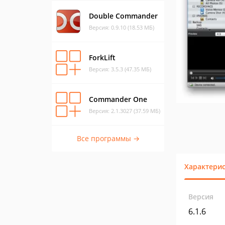
Double Commander
Версия: 0.9.10 (18.53 МБ)
ForkLift
Версия: 3.5.3 (47.35 МБ)
Commander One
Версия: 2.1.3027 (37.59 МБ)
Все программы →
Характери
Версия
6.1.6