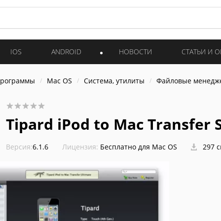
IOS
ANDROID
НОВОСТИ
СТАТЬИ И 
программы
Mac OS
Система, утилиты
Файловые менедж
Tipard iPod to Mac Transfer
Версия:
6.1.6
Лицензия:
Бесплатно для Mac OS
297 