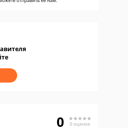
 можете
отправить ее нам
.
тавителя
йте
0
0 оценок