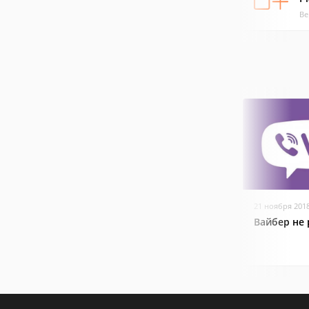
Ве
21 ноября 201
Вайбер не 