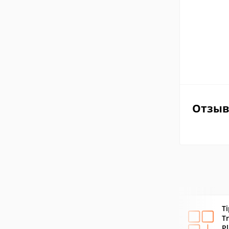
Отзы
T
T
P