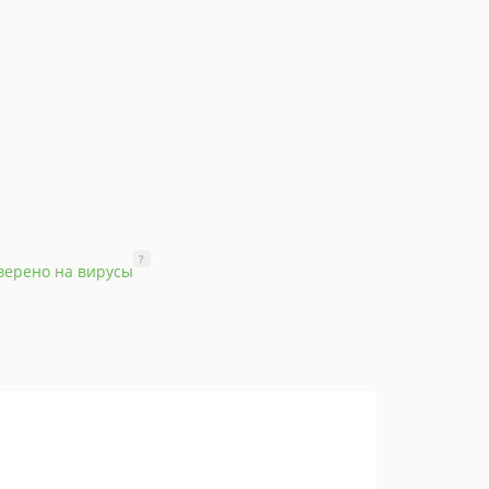
?
верено на вирусы