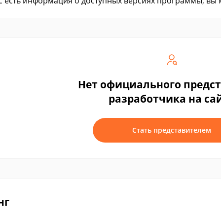
ас есть информация о доступных версиях программы, вы
Нет официального предс
разработчика на са
Стать представителем
нг