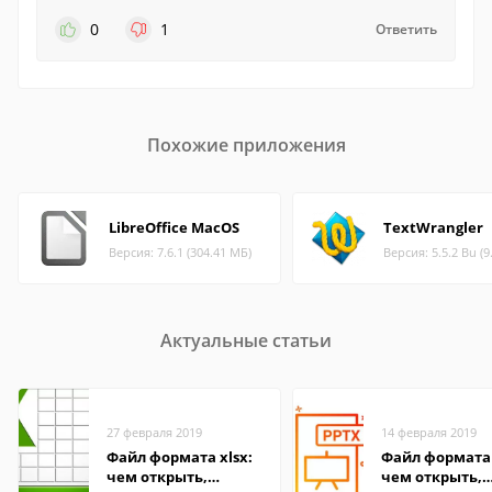
0
1
Ответить
Похожие приложения
LibreOffice MacOS
TextWrangler
Версия: 7.6.1 (304.41 МБ)
Версия: 5.5.2 Bu (9
Актуальные статьи
27 февраля 2019
14 февраля 2019
Файл формата xlsx:
Файл формата 
чем открыть,
чем открыть,