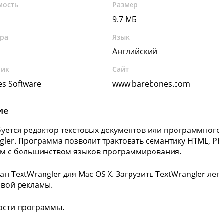
мость
Размер
9.7 МБ
ура
Язык
Английский
чик
Сайт
es Software
www.barebones.com
ие
буется редактор текстовых документов или программног
gler. Программа позволит трактовать семантику HTML, PHP
м с большинством языков программирования.
ан TextWrangler для Mac OS X. Загрузить TextWrangler ле
вой рекламы.
ости программы.