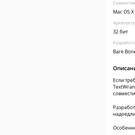
Совмести
Mac OS X
Архитект
32 бит
Разработ
Bare Bon
Описан
Если тре
TextWran
совмести
Разработ
надоедли
Особенн