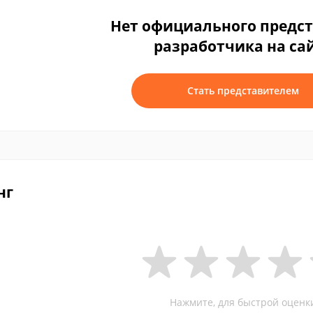
Нет официального предс
разработчика на са
Стать представителем
нг
Нажмите, для быстрой оценк