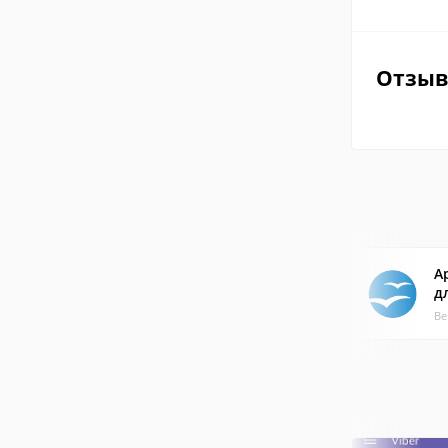
Отзы
A
д
Ве