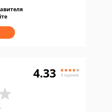
тавителя
йте
4.33
6 оценок
и