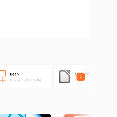
Bean
LibreOffice MacOS
Версия: 3.2.9 (3.03 МБ)
Версия: 7.6.1 (304.41 МБ)