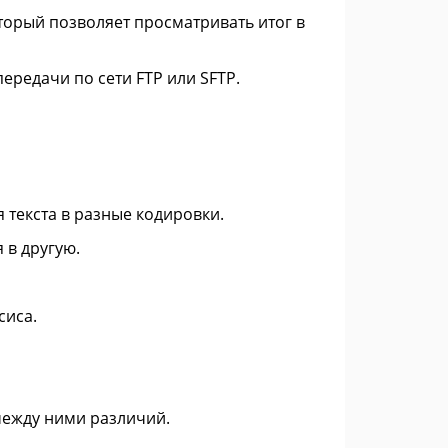
торый позволяет просматривать итог в
редачи по сети FTP или SFTP.
 текста в разные кодировки.
 в другую.
сиса.
между ними различий.