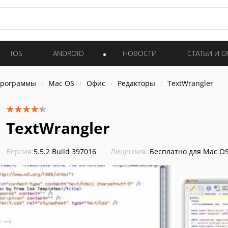
IOS
ANDROID
НОВОСТИ
СТАТЬИ И 
программы
Mac OS
Офис
Редакторы
TextWrangler
TextWrangler
Версия:
5.5.2 Build 397016
Лицензия:
Бесплатно для Mac O