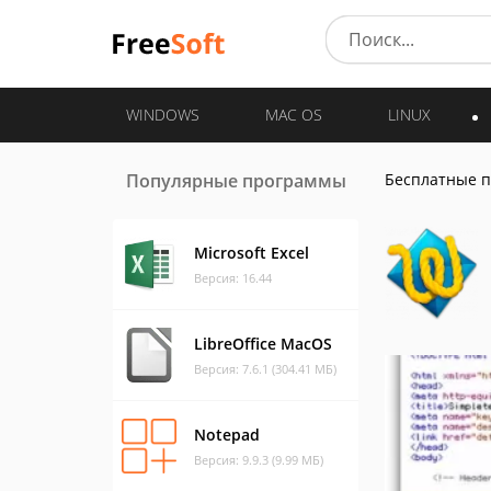
WINDOWS
MAC OS
LINUX
Популярные программы
Бесплатные 
Microsoft Excel
Версия: 16.44
LibreOffice MacOS
Версия: 7.6.1 (304.41 МБ)
Notepad
Версия: 9.9.3 (9.99 МБ)