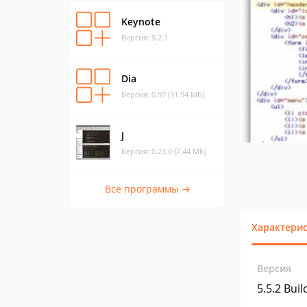
Keynote
Версия: 9.2.1
Dia
Версия: 0.97 (31.94 МБ)
J
Версия: 0.23.0 (7.44 МБ)
Все программы →
Характери
Версия
5.5.2 Bui