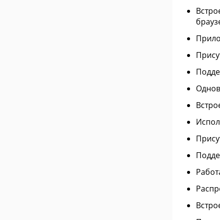
Встро
брауз
Прило
Прису
Подде
Однов
Встро
Испол
Присут
Подде
Работ
Распр
Встро