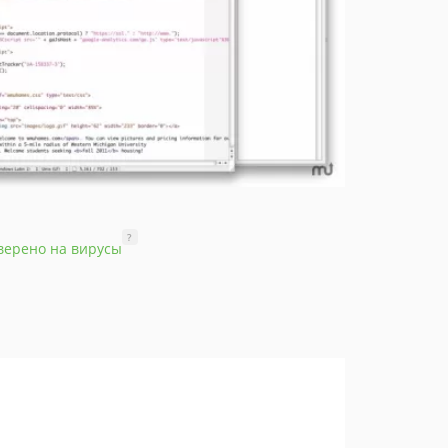
?
верено на вирусы