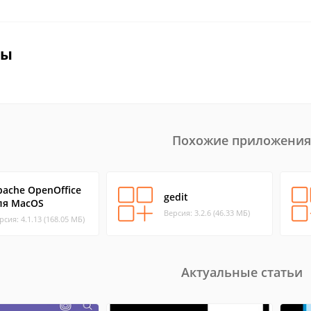
вы
Похожие приложения
pache OpenOffice
gedit
ля MacOS
Версия: 3.2.6 (46.33 МБ)
рсия: 4.1.13 (168.05 МБ)
Актуальные статьи