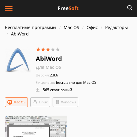
Бесплатные программы
Mac OS
Офис
Редакторы
AbiWord
AbiWord
Для Mac OS
Версия:
2.8.6
Лицензия:
Бесплатно для Mac OS
565 скачиваний
Mac OS
Linux
Windows