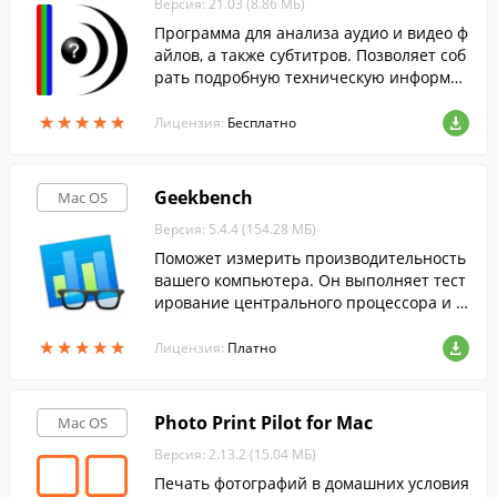
Версия: 21.03 (8.86 МБ)
Программа для анализа аудио и видео ф
айлов, а также субтитров. Позволяет соб
рать подробную техническую информац
ию о файле.
★
★
★
★
★
★
★
★
★
★
Лицензия:
Бесплатно
Geekbench
Mac OS
Версия: 5.4.4 (154.28 МБ)
Поможет измерить производительность
вашего компьютера. Он выполняет тест
ирование центрального процессора и в
идеокарты, выводя результат в виде чис
★
★
★
★
★
★
★
★
★
★
ленного показателя.
Лицензия:
Платно
Photo Print Pilot for Mac
Mac OS
Версия: 2.13.2 (15.04 МБ)
Печать фотографий в домашних условия