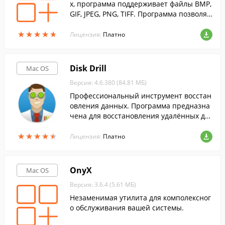
х, программа поддерживает файлы BMP,
GIF, JPEG, PNG, TIFF. Программа позволяе
т без лишних усилий распечатать неско
★
★
★
★
★
★
★
★
★
★
лько изображений на одном листе бумаг
Лицензия:
Платно
и.
Disk Drill
Mac OS
Версия: 4.6.380 (84.81 МБ)
Профессиональный инструмент восстан
овления данных. Программа предназна
чена для восстановления удалённых да
нных на жестких дисках, флеш-картах и
★
★
★
★
★
★
★
★
★
★
SSD-дисках.
Лицензия:
Платно
OnyX
Mac OS
Версия: 3.6.4 (5.61 МБ)
Незаменимая утилита для комполексног
о обслуживания вашей системы.