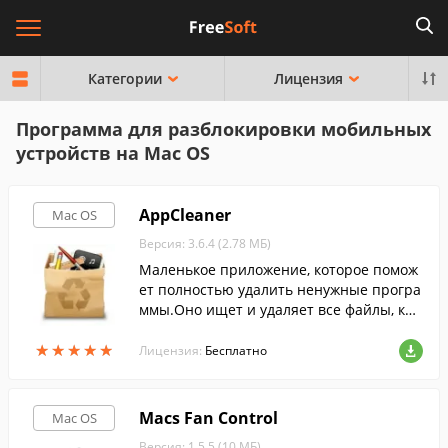
Категории
Лицензия
Программа для разблокировки мобильных
устройств на Mac OS
AppCleaner
Mac OS
Версия: 3.6.4 (2.78 МБ)
Маленькое приложение, которое помож
ет полностью удалить ненужные програ
ммы.Оно ищет и удаляет все файлы, кот
орые могли остаться после удаления пр
★
★
★
★
★
★
★
★
★
★
ограммы.
Лицензия:
Бесплатно
Macs Fan Control
Mac OS
Версия: 1.5.5 (10 МБ)