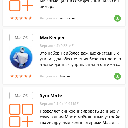
ый совмещает в себе функции часов и т
аймера.
★
★
★
★
★
★
★
★
★
★
Лицензия:
Бесплатно
MacKeeper
Mac OS
Версия: 4.7 (0.33 МБ)
Это набор наиболее важных системных
утилит для обеспечения безопасности, о
чистки данных, управления и оптимиза
ции Вашего компьютера.
★
★
★
★
★
★
★
★
★
★
Лицензия:
Платно
SyncMate
Mac OS
Версия: 5.1.9 (46.64 МБ)
Позволяет синхронизировать данные м
ежду вашим Mac и мобильными устройс
твами, другими компьютерами Mac или