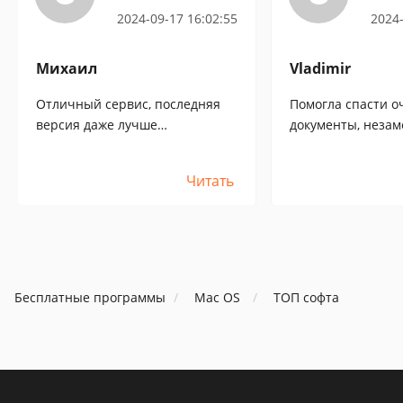
2024-09-17 16:02:55
2024-
Михаил
Vladimir
Отличный сервис, последняя
Помогла спасти 
версия даже лучше
документы, неза
предыдущей. Есть опция
работе с mac!
связаться с техподдержкой и
Читать
решить много вопросов
касающихся работы мака.
Очень доволен, несмотря на то,
что цена утилиты довольно
высокая[:+5:]
Бесплатные программы
Mac OS
ТОП софта