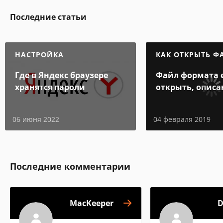
Последние статьи
НАСТРОЙКА
КАК ОТКРЫТЬ Ф
Где в Яндекс браузере
Файл формата e
хранятся пароли
открыть, описа
особенности
06 июня 2022
04 февраля 2019
Последние комментарии
MacKeeper
D