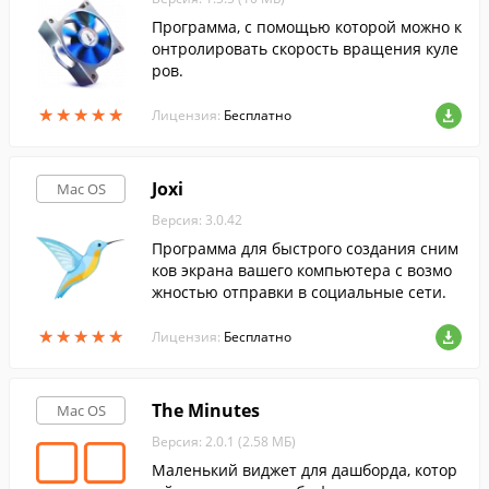
Программа, с помощью которой можно к
онтролировать скорость вращения куле
ров.
★
★
★
★
★
★
★
★
★
★
Лицензия:
Бесплатно
Joxi
Mac OS
Версия: 3.0.42
Программа для быстрого создания сним
ков экрана вашего компьютера с возмо
жностью отправки в социальные сети.
★
★
★
★
★
★
★
★
★
★
Лицензия:
Бесплатно
The Minutes
Mac OS
Версия: 2.0.1 (2.58 МБ)
Маленький виджет для дашборда, котор