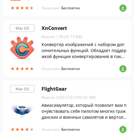
★
★
★
★
★
★
★
★
★
★
Лицензия:
Бесплатно
XnConvert
Mac OS
Версия: 1.98 (41.15 МБ)
Конвертер изображений с набором доп
олнительных функций. Обладает поддер
жкой функции конвертирования в пакет
ном режиме.
★
★
★
★
★
★
★
★
★
★
Лицензия:
Бесплатно
FlightGear
Mac OS
Версия: 2020.3.10 (1892.81 МБ)
Авиасимулятор, который позволит вам п
очувствовать себя пилотом многих граж
данских и военных самолётов и вертолё
тов, совершить взлёты и посадки в аэро
★
★
★
★
★
★
★
★
★
★
порты большинства городов мира.
Лицензия:
Бесплатно