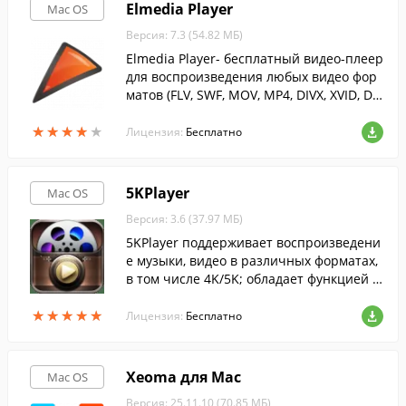
Elmedia Player
Mac OS
Версия: 7.3 (54.82 МБ)
Elmedia Player- бесплатный видео-плеер
для воспроизведения любых видео фор
матов (FLV, SWF, MOV, MP4, DIVX, XVID, DA
T, Silverlight ) на Mac OS X.
★
★
★
★
★
★
★
★
★
★
Лицензия:
Бесплатно
5KPlayer
Mac OS
Версия: 3.6 (37.97 МБ)
5KPlayer поддерживает воспроизведени
е музыки, видео в различных форматах,
в том числе 4K/5K; обладает функцией з
агрузки онлайн видео.
★
★
★
★
★
★
★
★
★
★
Лицензия:
Бесплатно
Xeoma для Mac
Mac OS
Версия: 25.11.10 (70.85 МБ)