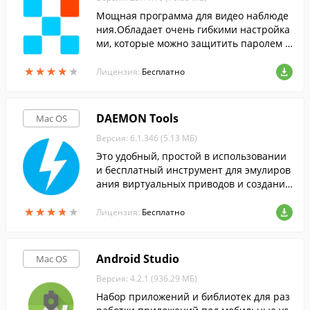
Мощная программа для видео наблюде
ния.Обладает очень гибкими настройка
ми, которые можно защитить паролем о
т несанкционированного изменения.
★
★
★
★
★
★
★
★
★
★
Лицензия:
Бесплатно
DAEMON Tools
Mac OS
Версия: 6.1.346 (5.13 МБ)
Это удобный, простой в использовании
и бесплатный инструмент для эмулиров
ания виртуальных приводов и создания
образов CD и DVD дисков.
★
★
★
★
★
★
★
★
★
★
Лицензия:
Бесплатно
Android Studio
Mac OS
Версия: 4.2.1 (936.29 МБ)
Набор приложений и библиотек для раз