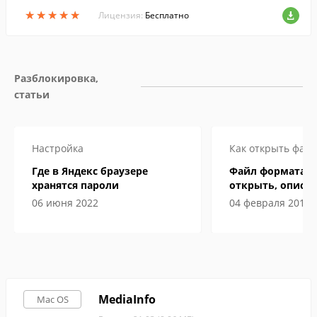
PC.
★
★
★
★
★
★
★
★
★
★
Лицензия:
Бесплатно
Разблокировка, 
статьи
Настройка
Как открыть файл
Где в Яндекс браузере
Файл формата ex
хранятся пароли
открыть, описан
особенности
06 июня 2022
04 февраля 2019
MediaInfo
Mac OS