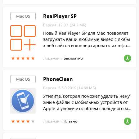
RealPlayer SP
Mac OS
Версия: 12.0.1 (24.2 МБ)
Новый RealPlayer SP для Mac позволяет
загружать ваши любимые видео с любы
х веб сайтов и конвертировать их в фор
маты устройств IPod, iPhone, iPad, BlackB
★
★
★
★
★
★
★
★
★
★
erry и других, быстро и легко.
Лицензия:
Бесплатно
PhoneClean
Mac OS
Версия: 5.5.0.2019 (14.69 МБ)
Утилита, которая поможет удалить нену
жные файлы с мобильных устройств от
Apple и увеличить объем свободного ме
ста.
★
★
★
★
★
★
★
★
★
★
Лицензия:
Платно