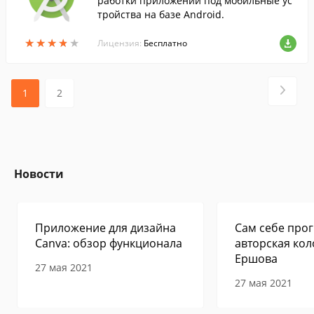
работки приложений под мобильные ус
тройства на базе Android.
★
★
★
★
★
★
★
★
★
★
Лицензия:
Бесплатно
1
2
Новости
Приложение для дизайна
Сам себе прог
Canva: обзор функционала
авторская кол
Ершова
27 мая 2021
27 мая 2021