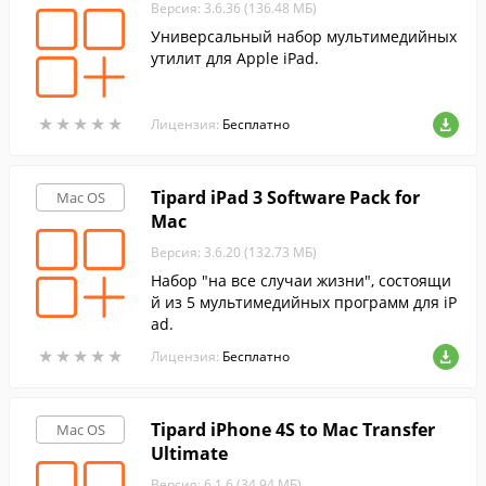
Версия: 3.6.36 (136.48 МБ)
Универсальный набор мультимедийных
утилит для Apple iPad.
★
★
★
★
★
★
★
★
★
★
Лицензия:
Бесплатно
Tipard iPad 3 Software Pack for
Mac OS
Mac
Версия: 3.6.20 (132.73 МБ)
Набор "на все случаи жизни", состоящи
й из 5 мультимедийных программ для iP
ad.
★
★
★
★
★
★
★
★
★
★
Лицензия:
Бесплатно
Tipard iPhone 4S to Mac Transfer
Mac OS
Ultimate
Версия: 6.1.6 (34.94 МБ)