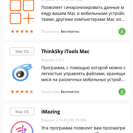
Позволяет синхронизировать данные м
ежду вашим Mac и мобильными устройс
твами, другими компьютерами Mac или
PC.
★
★
★
★
★
★
★
★
★
★
Лицензия:
Бесплатно
ThinkSky iTools Mac
Mac OS
Версия: 2.9.2
Программа, с помощью которой можно с
легкостью управлять файлами, хранящи
мися на различных мобильных устройст
вах от Apple.
★
★
★
★
★
★
★
★
★
★
Лицензия:
Бесплатно
iMazing
Mac OS
Версия: 2.14.8 (249.78 МБ)
Эта программа позволит вам просматри