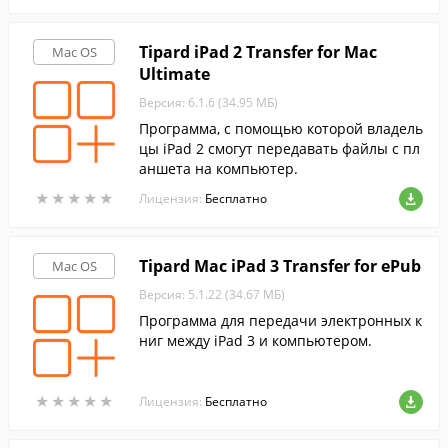
Tipard iPad 2 Transfer for Mac
Mac OS
Ultimate
Версия: 6.1.6 (34.95 МБ)
Программа, с помощью которой владель
цы iPad 2 смогут передавать файлы с пл
аншета на компьютер.
★
★
★
★
★
★
★
★
★
★
Лицензия:
Бесплатно
Tipard Mac iPad 3 Transfer for ePub
Mac OS
Версия: 5.1.22 (34.67 МБ)
Программа для передачи электронных к
ниг между iPad 3 и компьютером.
★
★
★
★
★
★
★
★
★
★
Лицензия:
Бесплатно