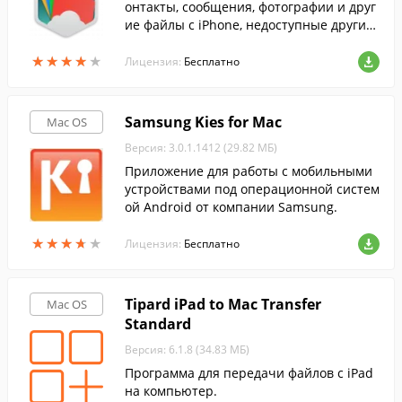
онтакты, сообщения, фотографии и друг
ие файлы с iPhone, недоступные другим
и способами.
★
★
★
★
★
★
★
★
★
★
Лицензия:
Бесплатно
Samsung Kies for Mac
Mac OS
Версия: 3.0.1.1412 (29.82 МБ)
Приложение для работы с мобильными
устройствами под операционной систем
ой Android от компании Samsung.
★
★
★
★
★
★
★
★
★
★
Лицензия:
Бесплатно
Tipard iPad to Mac Transfer
Mac OS
Standard
Версия: 6.1.8 (34.83 МБ)
Программа для передачи файлов с iPad
на компьютер.