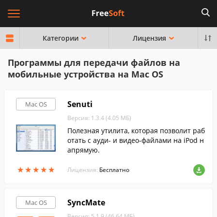
Категории
Лицензия
Программы для передачи файлов на
мобильные устройства на Mac OS
Senuti
Mac OS
Версия: 1.3.4 (4.05 МБ)
Полезная утилита, которая позволит раб
отать с ауди- и видео-файлами на iPod н
апрямую.
★
★
★
★
★
★
★
★
★
★
Лицензия:
Бесплатно
SyncMate
Mac OS
Версия: 5.1.9 (46.64 МБ)