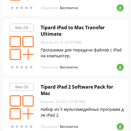
★
★
★
★
★
★
★
★
★
★
Лицензия:
Бесплатно
Tipard iPad to Mac Transfer
Mac OS
Ultimate
Версия: 6.1.8 (34.83 МБ)
Программа для передачи файлов с iPad
на компьютер.
★
★
★
★
★
★
★
★
★
★
Лицензия:
Бесплатно
Tipard iPad 2 Software Pack for
Mac OS
Mac
Версия: 3.6.32 (132.48 МБ)
Набор из 5 мультимедийных программ д
ля iPad 2.
★
★
★
★
★
★
★
★
★
★
Лицензия:
Бесплатно