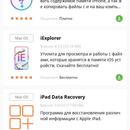
вать содержимое памяти iPhone, а так ж
е копировать файлы с и на ваш компью
тер.
★
★
★
★
★
★
★
★
★
★
Лицензия:
Платно
iExplorer
Mac OS
Версия: 4.5.0 (32.14 МБ)
Утилита для просмотра и работы с файл
ами, которые хранятся в памяти iOS уст
ройств. Скачайте бесплатно!
★
★
★
★
★
★
★
★
★
★
Лицензия:
Бесплатно
iPad Data Recovery
Mac OS
Версия: 5.0.0.0 (17.09 МБ)
Программа для восстановления различ
ной информации с Apple iPad.