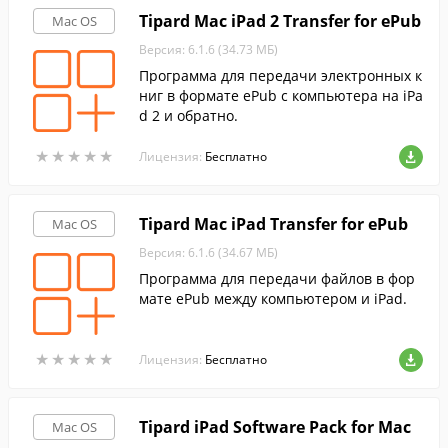
Tipard Mac iPad 2 Transfer for ePub
Mac OS
Версия: 6.1.6 (34.73 МБ)
Программа для передачи электронных к
ниг в формате ePub с компьютера на iPa
d 2 и обратно.
★
★
★
★
★
★
★
★
★
★
Лицензия:
Бесплатно
Tipard Mac iPad Transfer for ePub
Mac OS
Версия: 6.1.6 (34.67 МБ)
Программа для передачи файлов в фор
мате ePub между компьютером и iPad.
★
★
★
★
★
★
★
★
★
★
Лицензия:
Бесплатно
Tipard iPad Software Pack for Mac
Mac OS