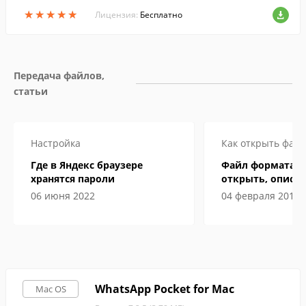
★
★
★
★
★
★
★
★
★
★
Лицензия:
Бесплатно
Передача файлов, 
статьи
Настройка
Как открыть файл
Где в Яндекс браузере
Файл формата ex
хранятся пароли
открыть, описан
особенности
06 июня 2022
04 февраля 2019
WhatsApp Pocket for Mac
Mac OS