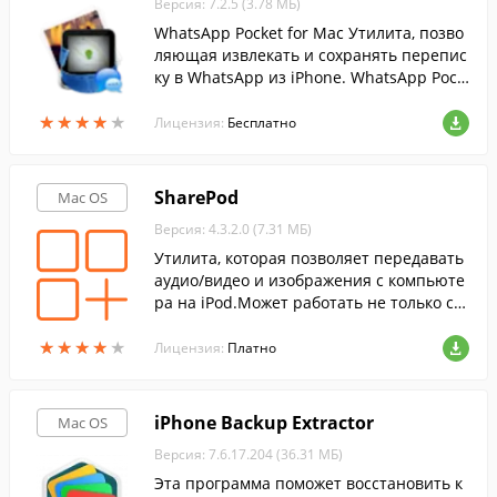
Версия: 7.2.5 (3.78 МБ)
WhatsApp Pocket for Mac Утилита, позво
ляющая извлекать и сохранять перепис
ку в WhatsApp из iPhone. WhatsApp Pock
et имеет простой, удобный интерфейс.
★
★
★
★
★
★
★
★
★
★
Лицензия:
Бесплатно
SharePod
Mac OS
Версия: 4.3.2.0 (7.31 МБ)
Утилита, которая позволяет передавать
аудио/видео и изображения с компьюте
ра на iPod.Может работать не только с i
Pod, но и другими мобильными устройст
★
★
★
★
★
★
★
★
★
★
вами Apple.
Лицензия:
Платно
iPhone Backup Extractor
Mac OS
Версия: 7.6.17.204 (36.31 МБ)
Эта программа поможет восстановить к