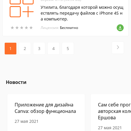
Утилита, благодаря которой можно осущ
ествлять передачу файлов с iPhone 4S н
а компьютер.
★
★
★
★
★
★
★
★
★
★
Лицензия:
Бесплатно
1
2
3
4
5
Новости
Приложение для дизайна
Сам себе прог
Canva: обзор функционала
авторская кол
Ершова
27 мая 2021
27 мая 2021