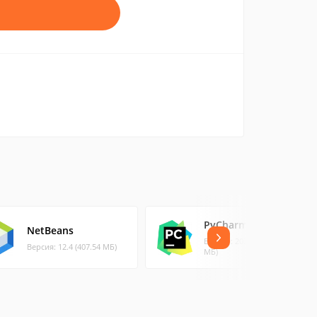
PyCharm для Mac
NetBeans
Версия: 2022.1.3 (630.47
Версия: 12.4 (407.54 МБ)
МБ)