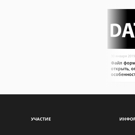
30 января 2019
Файл форм
открыть, о
особеннос
УЧАСТИЕ
ИНФО