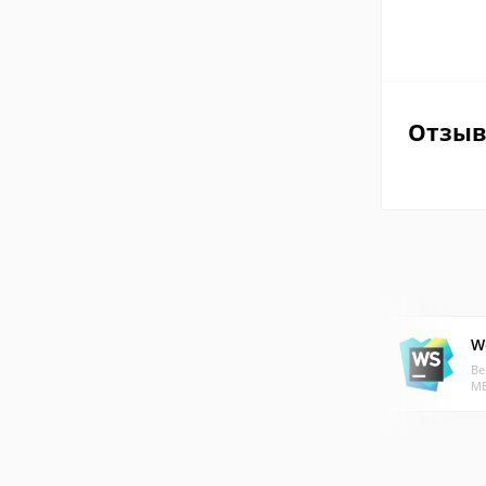
Отзы
W
Ве
МБ