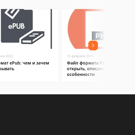
юня 2022
15 февраля 2019
мат ePub: чем и зачем
Файл формата PHP: чем
рывать
открыть, описание,
особенности