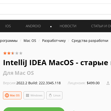
IOS
ANDROID
НОВОСТИ
СТАТЬИ И 
программы
Mac OS
Разработчику
Средства разработки
IntelliJ IDEA MacOS - стары
Для Mac OS
Версия:
2022.2 Build: 222.3345.118
Лицензия:
$499.00
Mac OS
Windows
Linux