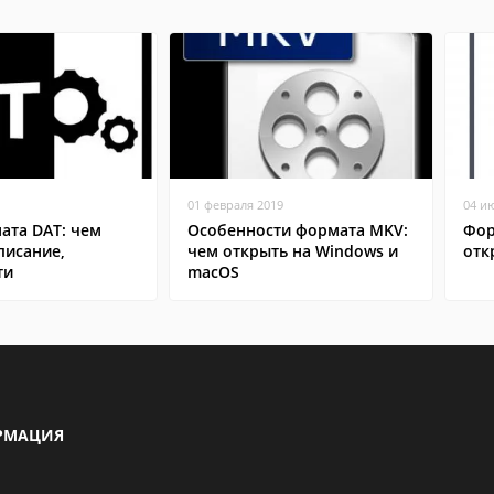
01 февраля 2019
04 и
ата DAT: чем
Особенности формата MKV:
Фор
писание,
чем открыть на Windows и
отк
ти
macOS
РМАЦИЯ