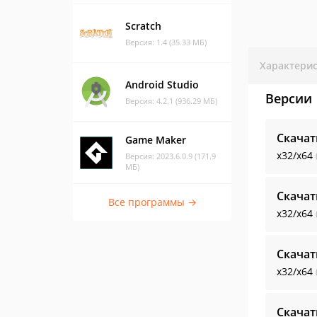
Scratch
Версия: 1.4 (35.33 МБ)
Характери
Android Studio
Версии
Версия: 4.2.1 (936.29 МБ)
Скачат
Game Maker
x32/x64
Версия: 2023.6.0.9 (171.9
МБ)
Скачат
Все программы →
x32/x64
Скачат
x32/x64
Скачат