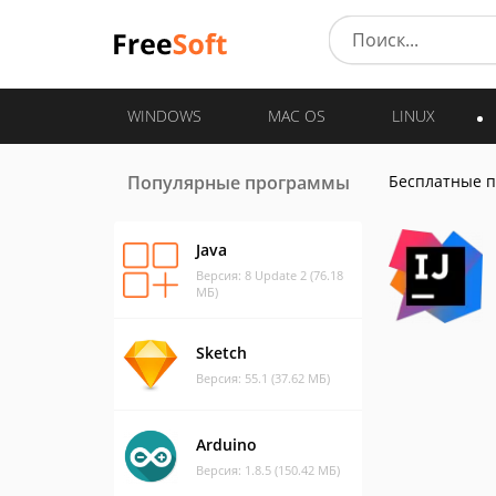
WINDOWS
MAC OS
LINUX
Популярные программы
Бесплатные 
Java
Версия: 8 Update 2 (76.18
МБ)
Sketch
Версия: 55.1 (37.62 МБ)
Arduino
Версия: 1.8.5 (150.42 МБ)