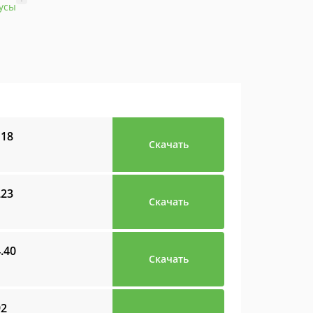
усы
118
Скачать
223
Скачать
4.40
Скачать
92