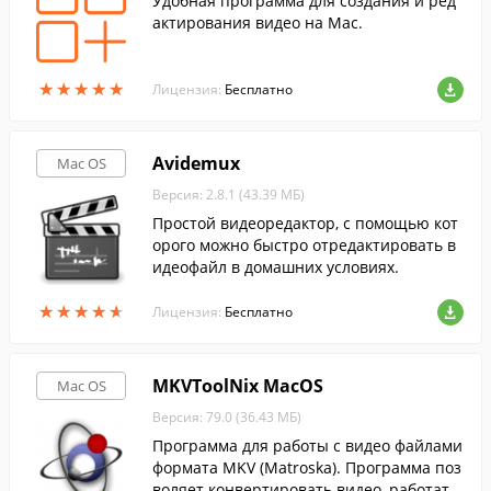
Удобная программа для создания и ред
актирования видео на Mac.
★
★
★
★
★
★
★
★
★
★
Лицензия:
Бесплатно
Avidemux
Mac OS
Версия: 2.8.1 (43.39 МБ)
Простой видеоредактор, с помощью кот
орого можно быстро отредактировать в
идеофайл в домашних условиях.
★
★
★
★
★
★
★
★
★
★
Лицензия:
Бесплатно
MKVToolNix MacOS
Mac OS
Версия: 79.0 (36.43 МБ)
Программа для работы с видео файлами
формата MKV (Matroska). Программа поз
воляет конвертировать видео, работать