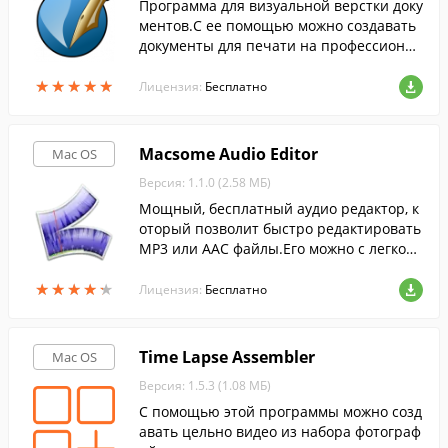
Программа для визуальной верстки доку
ментов.С ее помощью можно создавать
документы для печати на профессионал
ьном типографическом оборудовании.
★
★
★
★
★
★
★
★
★
★
Лицензия:
Бесплатно
Macsome Audio Editor
Mac OS
Версия: 1.1.0 (2.58 МБ)
Мощный, бесплатный аудио редактор, к
оторый позволит быстро редактировать
MP3 или AAC файлы.Его можно с легкост
ью вырезать фрагменты из трека и обр
★
★
★
★
★
★
★
★
★
★
езать его, а так же делить на части.
Лицензия:
Бесплатно
Time Lapse Assembler
Mac OS
Версия: 1.5.3 (1.08 МБ)
С помощью этой программы можно созд
авать цельно видео из набора фотограф