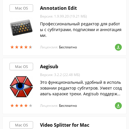
Annotation Edit
Mac OS
Версия: 1.9.99.20 (19.21 МБ)
Профессиональный редактор для работ
ы с субтитрами, подписями и аннотация
ми.
★
★
★
★
★
★
★
★
★
★
Лицензия:
Бесплатно
Aegisub
Mac OS
Версия: 3.2.2 (22.48 МБ)
Это функциональный, удобный в исполь
зовании редактор субтитров. Умеет созд
авать караоке треки. Aegisub поддержи
вает все форматы субтитров и имеет ря
★
★
★
★
★
★
★
★
★
★
д полезных функций, таких как проверка
Лицензия:
Бесплатно
орфографии и встроенный редактор пе
реводов.
Video Splitter for Mac
Mac OS