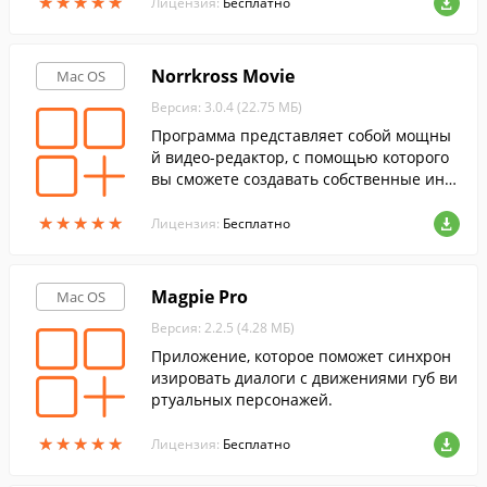
★
★
★
★
★
★
★
★
★
★
и устранять чересстрочность.
Лицензия:
Бесплатно
Norrkross Movie
Mac OS
Версия: 3.0.4 (22.75 МБ)
Программа представляет собой мощны
й видео-редактор, с помощью которого
вы сможете создавать собственные инт
ересные видео-ролики.
★
★
★
★
★
★
★
★
★
★
Лицензия:
Бесплатно
Magpie Pro
Mac OS
Версия: 2.2.5 (4.28 МБ)
Приложение, которое поможет синхрон
изировать диалоги с движениями губ ви
ртуальных персонажей.
★
★
★
★
★
★
★
★
★
★
Лицензия:
Бесплатно