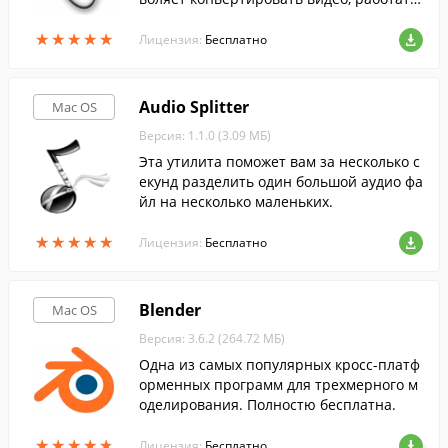
со звуковыми дорожками и субтитрами
★
★
★
★
★
★
★
★
★
★
и т.п.
Лицензия:
Бесплатно
Audio Splitter
Mac OS
Версия: 1.1.0 (3.09 МБ)
Эта утилита поможет вам за несколько с
екунд разделить один большой аудио фа
йл на несколько маленьких.
★
★
★
★
★
★
★
★
★
★
Лицензия:
Бесплатно
Blender
Mac OS
Версия: 3.6.2 (264.72 МБ)
Одна из самых популярных кросс-платф
орменных программ для трехмерного м
оделирования. Полностю бесплатна.
★
★
★
★
★
★
★
★
★
★
Лицензия:
Бесплатно