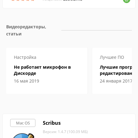
Видеоредакторы, 
статьи
Настройка
Лучшее ПО
Не работает микрофон в
Лучшие програ
Дискорде
редактирования
подробные обз
16 мая 2019
24 января 2017
Scribus
Mac OS
Версия: 1.4.7 (100.09 МБ)