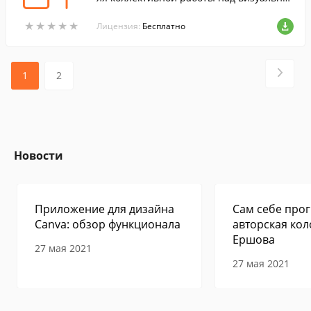
м контентом.
★
★
★
★
★
★
★
★
★
★
Лицензия:
Бесплатно
1
2
Новости
Приложение для дизайна
Сам себе прог
Canva: обзор функционала
авторская кол
Ершова
27 мая 2021
27 мая 2021