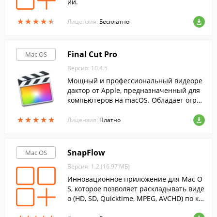
ий.
★
★
★
★
★
★
★
★
★
★
Лицензия:
Бесплатно
Final Cut Pro
Mac OS
Версия: 10.4.5
Мощный и профессиональный видеоре
дактор от Apple, предназначенный для
компьютеров на macOS. Обладает огро
мным количеством полезных функций, а
★
★
★
★
★
★
★
★
★
★
также обладает невероятной скоростью
Лицензия:
Платно
работы.
SnapFlow
Mac OS
Версия: 1.2 (16.97 МБ)
Инновационное приложение для Mac O
S, которое позволяет раскладывать виде
о (HD, SD, Quicktime, MPEG, AVCHD) по ка
драм, сравнивать их, улучшать качество