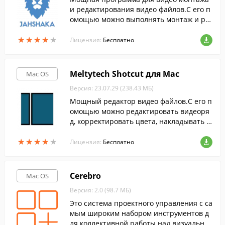
и редактирования видео файлов.С его п
омощью можно выполнять монтаж и ре
дактирование видео файлов, добавлять
★
★
★
★
★
★
★
★
★
★
анимацию, корректировать цвета и пр.
Лицензия:
Бесплатно
Meltytech Shotcut для Mac
Mac OS
Версия: 23.07.29 (238.43 МБ)
Мощный редактор видео файлов.С его п
омощью можно редактировать видеоря
д, корректировать цвета, накладывать э
ффекты, настраивать качество и многое
★
★
★
★
★
★
★
★
★
★
другое.
Лицензия:
Бесплатно
Cerebro
Mac OS
Версия: 2.0 (98.7 МБ)
Это система проектного управления с са
мым широким набором инструментов д
ля коллективной работы над визуальны