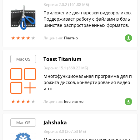
Версия: 2.0.2 (161.88 МБ)
Приложение для нарезки видеороликов.
Поддерживает работу с файлами в боль
шинстве распространенных форматов.
★
★
★
★
★
★
★
★
★
★
Лицензия:
Платно
Toast Titanium
Mac OS
Версия: 15.1 (668.22 МБ)
Многофункциональная программа для п
рожига дисков, конвертирования видео
и тп.
★
★
★
★
★
★
★
★
★
★
Лицензия:
Бесплатно
Jahshaka
Mac OS
Версия: 3.0 (207.53 МБ)
Мощная программа для видео монтажа