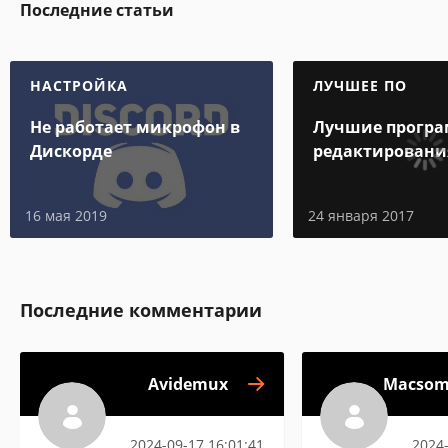
Последние статьи
НАСТРОЙКА
ЛУЧШЕЕ ПО
Не работает микрофон в
Лучшие програ
Дискорде
редактировани
подробные обз
16 мая 2019
24 января 2017
Последние комментарии
Avidemux
Macsom
2024-09-17 16:01:41
2024-