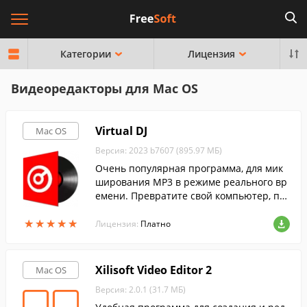
Категории
Лицензия
Видеоредакторы для Mac OS
Virtual DJ
Mac OS
Версия: 2023 b7607 (895.97 МБ)
Очень популярная программа, для мик
ширования MP3 в режиме реального вр
емени. Превратите свой компьютер, по
д управлением MacOS в продвинутую DJ
★
★
★
★
★
★
★
★
★
★
студию.
Лицензия:
Платно
Xilisoft Video Editor 2
Mac OS
Версия: 2.0.1 (31.7 МБ)