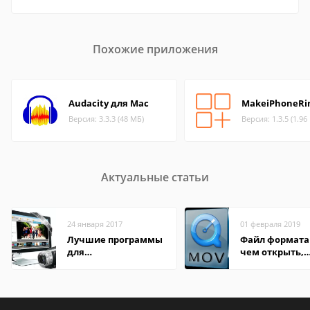
Похожие приложения
Audacity для Mac
MakeiPhoneRi
Версия: 3.3.3 (48 МБ)
Версия: 1.3.5 (1.96
Актуальные статьи
24 января 2017
01 февраля 2019
Лучшие программы
Файл формата
для
чем открыть,
редактирования
описание,
видео: подробные
особенности
обзоры