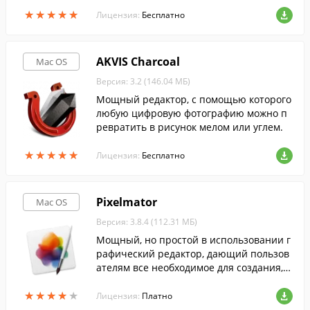
ясающих эффектов.
★
★
★
★
★
★
★
★
★
★
Лицензия:
Бесплатно
AKVIS Charcoal
Mac OS
Версия: 3.2 (146.04 МБ)
Мощный редактор, с помощью которого
любую цифровую фотографию можно п
ревратить в рисунок мелом или углем.
★
★
★
★
★
★
★
★
★
★
Лицензия:
Бесплатно
Pixelmator
Mac OS
Версия: 3.8.4 (112.31 МБ)
Мощный, но простой в использовании г
рафический редактор, дающий пользов
ателям все необходимое для создания, р
едактирования и улучшения изображен
★
★
★
★
★
★
★
★
★
★
ий.
Лицензия:
Платно