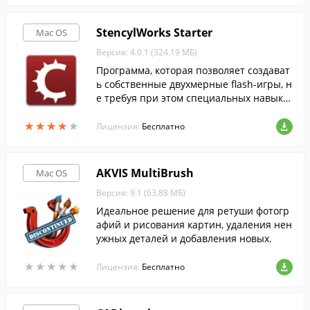
StencylWorks Starter
Mac OS
Версия: 4.0.1 (324.19 МБ)
Программа, которая позволяет создават
ь собственные двухмерные flash-игры, н
е требуя при этом специальных навыко
в программирования или рисования.
★
★
★
★
★
★
★
★
★
★
Лицензия:
Бесплатно
AKVIS MultiBrush
Mac OS
Версия: 9.1 (63.88 МБ)
Идеальное решение для ретуши фотогр
афий и рисования картин, удаления нен
ужных деталей и добавления новых.
★
★
★
★
★
★
★
★
★
★
Лицензия:
Бесплатно