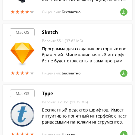
о использования в качестве САПР общег
★
★
★
★
★
★
★
★
★
★
о назначения.
Лицензия:
Бесплатно
Sketch
Mac OS
Версия: 55.1 (37.62 МБ)
Программа для создания векторных изо
бражений. Минималистичный интерфе
йс не будет отвлекать, а сама программ
а способна работать см полями любого
★
★
★
★
★
★
★
★
★
★
размера и любым количеством слоёв.
Лицензия:
Бесплатно
Type
Mac OS
Версия: 3.2.051 (11.79 МБ)
Бесплатный редактор шрифтов. Имеет
интуитивно понятный интерфейс с наст
раиваемыми панелями инструментов.
★
★
★
★
★
★
★
★
★
★
Лицензия:
Платно