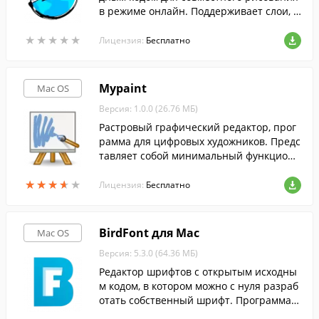
в режиме онлайн. Поддерживает слои, г
рафические планшеты.
★
★
★
★
★
★
★
★
★
★
Лицензия:
Бесплатно
Mypaint
Mac OS
Версия: 1.0.0 (26.76 МБ)
Растровый графический редактор, прог
рамма для цифровых художников. Предс
тавляет собой минимальный функциона
л графического редактора, неограничен
★
★
★
★
★
★
★
★
★
★
ный холст и простой интерфейс.
Лицензия:
Бесплатно
BirdFont для Mac
Mac OS
Версия: 5.3.0 (64.36 МБ)
Редактор шрифтов с открытым исходны
м кодом, в котором можно с нуля разраб
отать собственный шрифт. Программа и
меет простой интерфейс и исчерпываю