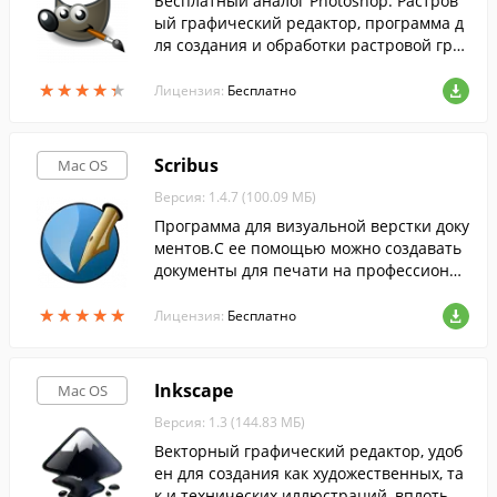
Бесплатный аналог Photoshop. Растров
ый графический редактор, программа д
ля создания и обработки растровой гра
фики и частичной поддержкой работы с
★
★
★
★
★
★
★
★
★
★
векторной графикой.
Лицензия:
Бесплатно
Scribus
Mac OS
Версия: 1.4.7 (100.09 МБ)
Программа для визуальной верстки доку
ментов.С ее помощью можно создавать
документы для печати на профессионал
ьном типографическом оборудовании.
★
★
★
★
★
★
★
★
★
★
Лицензия:
Бесплатно
Inkscape
Mac OS
Версия: 1.3 (144.83 МБ)
Векторный графический редактор, удоб
ен для создания как художественных, та
к и технических иллюстраций, вплоть д