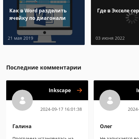
Как в Word разделить
Где в Экселе се
ячейку по диагонали
21 мая 2019
03 июня 2022
Последние комментарии
Inkscape
I
2024-09-17 16:01:38
2024-
Галина
Олег
Программа установилась на
Не запускается в