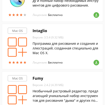
ду и полный набор необходимых инстру
ментов для цифрового рисования.
★
★
★
★
★
★
★
★
★
★
Лицензия:
Бесплатно
Intaglio
Mac OS
Версия: 3.5.4 (9.32 МБ)
Программа для рисования и создания и
ллюстраций, созданная специально для
Mac OS X.
★
★
★
★
★
★
★
★
★
★
Лицензия:
Бесплатно
Fumy
Mac OS
Версия: 2.4.2 (4.39 МБ)
Необычный растровый редактор, предл
агающий уникальный набор инструмен
тов для рисования "дыма" и других потр