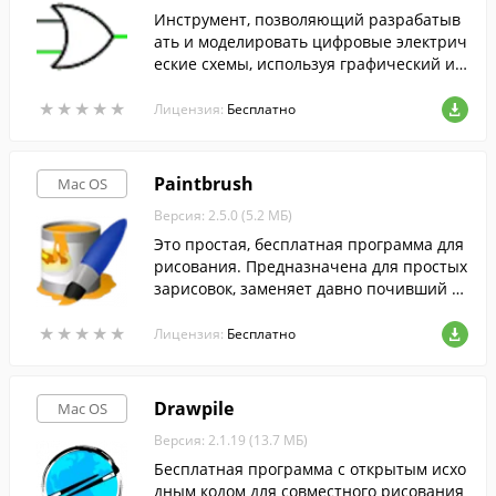
Инструмент, позволяющий разрабатыв
ать и моделировать цифровые электрич
еские схемы, используя графический ин
терфейс пользователя.
★
★
★
★
★
★
★
★
★
★
Лицензия:
Бесплатно
Paintbrush
Mac OS
Версия: 2.5.0 (5.2 МБ)
Это простая, бесплатная программа для
рисования. Предназначена для простых
зарисовок, заменяет давно почивший M
acPaint.
★
★
★
★
★
★
★
★
★
★
Лицензия:
Бесплатно
Drawpile
Mac OS
Версия: 2.1.19 (13.7 МБ)
Бесплатная программа с открытым исхо
дным кодом для совместного рисования