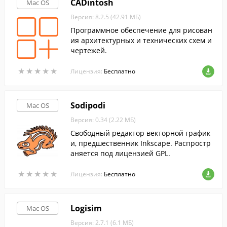
CADintosh
Mac OS
Версия: 8.2.5 (42.91 МБ)
Программное обеспечение для рисован
ия архитектурных и технических схем и
чертежей.
★
★
★
★
★
★
★
★
★
★
Лицензия:
Бесплатно
Sodipodi
Mac OS
Версия: 0.34 (2.22 МБ)
Свободный редактор векторной график
и, предшественник Inkscape. Распростр
аняется под лицензией GPL.
★
★
★
★
★
★
★
★
★
★
Лицензия:
Бесплатно
Logisim
Mac OS
Версия: 2.7.1 (6.1 МБ)