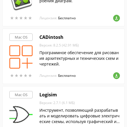
роения диаграм.
★
★
★
★
★
★
★
★
★
★
Лицензия:
Бесплатно
CADintosh
Mac OS
Версия: 8.2.5 (42.91 МБ)
Программное обеспечение для рисован
ия архитектурных и технических схем и
чертежей.
★
★
★
★
★
★
★
★
★
★
Лицензия:
Бесплатно
Logisim
Mac OS
Версия: 2.7.1 (6.1 МБ)
Инструмент, позволяющий разрабатыв
ать и моделировать цифровые электрич
еские схемы, используя графический ин