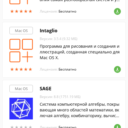
ройств.
★
★
★
★
★
★
★
★
★
★
Лицензия:
Бесплатно
Intaglio
Mac OS
Версия: 3.5.4 (9.32 МБ)
Программа для рисования и создания и
ллюстраций, созданная специально для
Mac OS X.
★
★
★
★
★
★
★
★
★
★
Лицензия:
Бесплатно
SAGE
Mac OS
Версия: 8.8 (1751.19 МБ)
Cистема компьютерной алгебры, покры
вающая много областей математики, вк
лючая алгебру, комбинаторику, вычисли
тельную математику и матанализ.
★
★
★
★
★
★
★
★
★
★
Лицензия:
Бесплатно