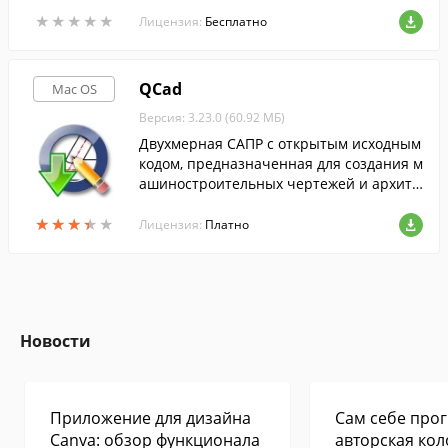
терфейс пользователя.
★
★
★
★
★
★
★
★
★
★
Лицензия:
Бесплатно
QCad
Mac OS
Версия: 3.23.0 (60.92 МБ)
Двухмерная САПР с открытым исходным
кодом, предназначенная для создания м
ашиностроительных чертежей и архите
ктурных планов.
★
★
★
★
★
★
★
★
★
★
Лицензия:
Платно
Новости
Приложение для дизайна
Сам себе прог
Canva: обзор функционала
авторская кол