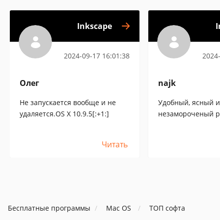
Inkscape
I
2024-09-17 16:01:38
2024-
Олег
najk
Не запускается вообще и не
Удобный, ясный и
удаляется.OS X 10.9.5[:+1:]
незамороченый р
Читать
Бесплатные программы
Mac OS
ТОП софта