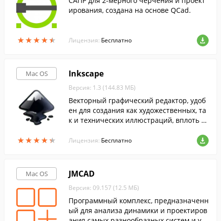
САПР для 2-мерного черчения и проект
ирования, создана на основе QCad.
★
★
★
★
★
★
★
★
★
★
Лицензия:
Бесплатно
Inkscape
Mac OS
Версия: 1.3 (144.83 МБ)
Векторный графический редактор, удоб
ен для создания как художественных, та
к и технических иллюстраций, вплоть д
о использования в качестве САПР общег
★
★
★
★
★
★
★
★
★
★
о назначения.
Лицензия:
Бесплатно
JMCAD
Mac OS
Версия: 09.157 (12.5 МБ)
Программный комплекс, предназначенн
ый для анализа динамики и проектиров
ания самых разнообразных систем и уст