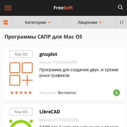
Категории
Лицензия
Программы САПР для Mac OS
gnuplot
Mac OS
Версия: 5.0.5 (4.84 МБ)
Программа для создания двух- и трёхме
рных графиков.
★
★
★
★
★
★
★
★
★
★
Лицензия:
Бесплатно
LibreCAD
Mac OS
Версия: 2.1.3 (23.32 МБ)