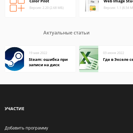
Color Pilot
Web Image Stu
Версия: 2.20 (2.68 МБ)
Версия: 1.1 (8.54 М
Актуальные статьи
19 мая 2022
03 июня 2022
Steam: ошибка при
Где в Экселе с
записи на диск
УЧАСТИЕ
Добавить программу