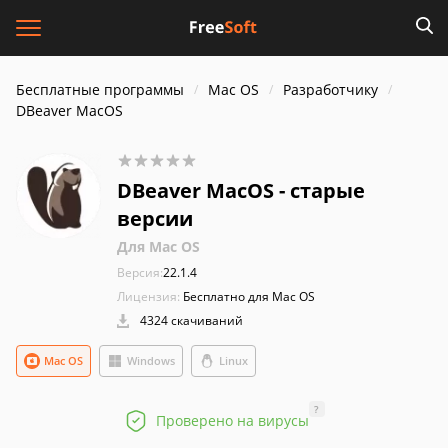
Бесплатные программы
Mac OS
Разработчику
DBeaver MacOS
DBeaver MacOS - старые
версии
Для Mac OS
Версия:
22.1.4
Лицензия:
Бесплатно для Mac OS
4324 скачиваний
Mac OS
Windows
Linux
?
Проверено на вирусы