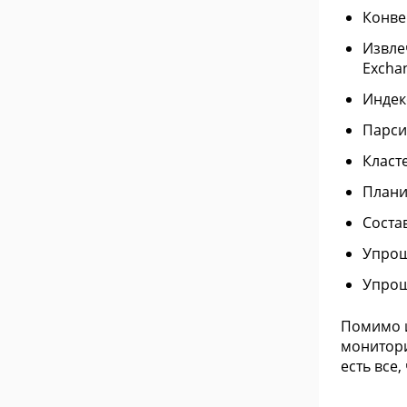
Конве
Извлеч
Exchan
Индек
Парси
Класт
Плани
Соста
Упрощ
Упрощ
Помимо и
монитори
есть все