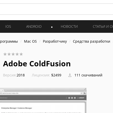
IOS
ANDROID
НОВОСТИ
СТАТЬИ И 
программы
Mac OS
Разработчику
Средства разработки
Adobe ColdFusion
Версия:
2018
Лицензия:
$2499
111 скачиваний