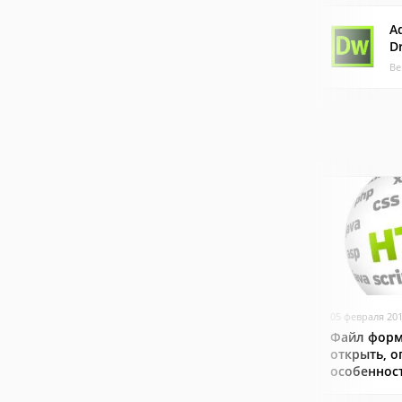
A
D
Ве
05 февраля 20
Файл форм
открыть, о
особеннос