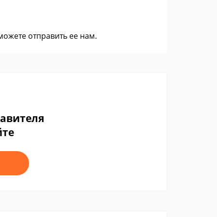
 можете
отправить ее нам
.
тавителя
йте