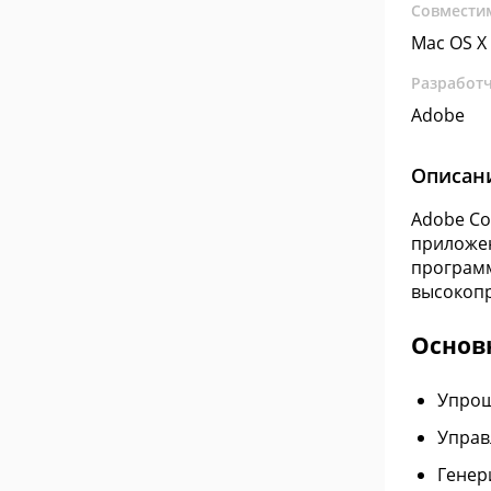
Совмести
Mac OS X
Разработ
Adobe
Описан
Adobe Co
приложен
программ
высокопр
Основ
Упрощ
Управ
Генер