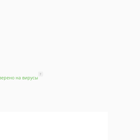
?
верено на вирусы