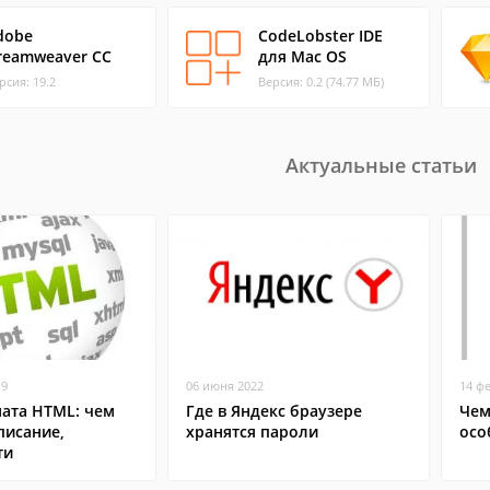
dobe
CodeLobster IDE
reamweaver CC
для Mac OS
рсия: 19.2
Версия: 0.2 (74.77 МБ)
Актуальные статьи
19
06 июня 2022
14 ф
ата HTML: чем
Где в Яндекс браузере
Чем
писание,
хранятся пароли
осо
ти