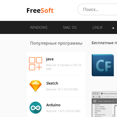
WINDOWS
MAC OS
LINUX
Популярные программы
Бесплатные 
Java
Версия: 8 Update 2 (76.18
МБ)
Sketch
Версия: 55.1 (37.62 МБ)
Arduino
Версия: 1.8.5 (150.42 МБ)