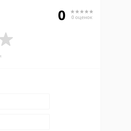
0
0 оценок
и