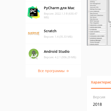
PyCharm для Mac
Версия: 2022.1.3 B (630.47
МБ)
Scratch
Версия: 1.4 (35.33 МБ)
Android Studio
Версия: 4.2.1 (936.29 МБ)
Все программы →
Характери
Версия
2018