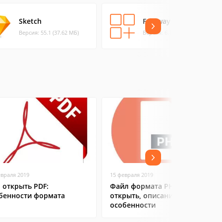
Sketch
Freeway Express
Версия: 55.1 (37.62 МБ)
Версия: 6.1.2 (17.8 МБ)
евраля 2019
15 февраля 2019
 открыть PDF:
Файл формата PHP: чем
бенности формата
открыть, описание,
особенности