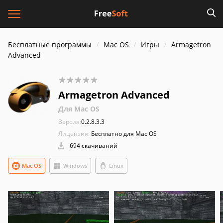
Бесплатные программы
Mac OS
Игры
Armagetron
Advanced
Armagetron Advanced
Для Mac OS
Версия:
0.2.8.3.3
Лицензия:
Бесплатно для Mac OS
694 скачиваний
Mac OS
Windows
Linux