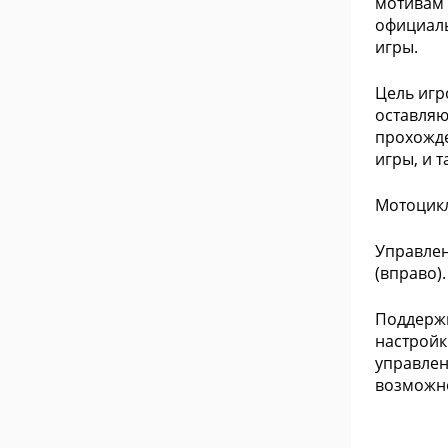
мотивам 
официаль
игры.
Цель игр
оставляю
прохожде
игры, и 
Мотоцикл
Управлен
(вправо).
Поддержи
настройк
управлен
возможно