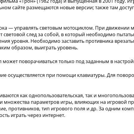
фильма «Трон» (1982 года) и выпущенная в 2001 году. И
ном сайте размещаются новые версии; также там доступ
ока — управлять световым мотоциклом. При движении 
т световой след за собой, в который необходимо пытать
ния уровня. Необходимо заставить противника врезаться
таким образом, выиграть уровень.
 может поворачиваться только под заданным в настройк
ие осуществляется при помощи клавиатуры. Для поворот
ваются как однопользовательская, так и многопользова
и множества параметров игры, влияющих на игровой пр
ие, противников, тип игрового поля и др. За одним комп
сть играть через интернет.