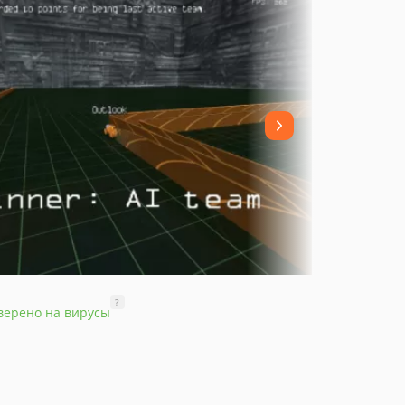
?
верено на вирусы