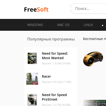
WINDOWS
MAC OS
LINUX
Популярные программы
Бесплатные 
Need for Speed:
Most Wanted
Версия: 1.3 (544.28 МБ)
Racer
Версия: 0.9.0 (66.71 МБ)
Need for Speed
ProStreet
Версия: 1.0 (795.49 МБ)