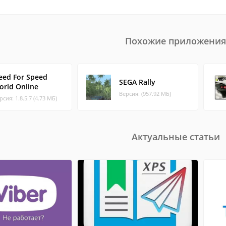
Похожие приложения
eed For Speed
SEGA Rally
orld Online
Версия: (957.92 МБ)
рсия: 1.8.5.7 (4.73 МБ)
Актуальные статьи