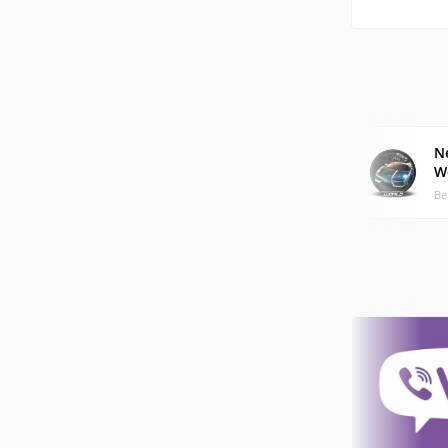
N
W
Ве