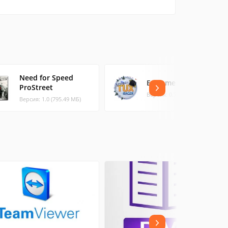
Need for Speed
Extreme Tux Racer
ProStreet
Версия: 0.7.5 (55.42 МБ)
Версия: 1.0 (795.49 МБ)