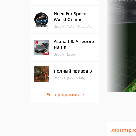
Need For Speed
World Online
Версия: 1.8.5.7 (4.73 МБ)
Asphalt 8: Airborne
На ПК
Версия: Latest
Полный привод 3
Версия: (622.89 МБ)
Все программы →
Характери