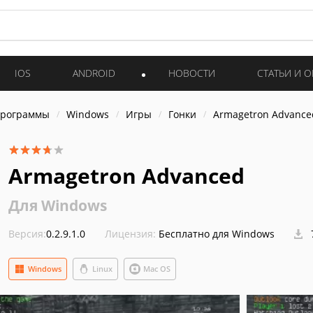
IOS
ANDROID
НОВОСТИ
СТАТЬИ И 
программы
Windows
Игры
Гонки
Armagetron Advance
Armagetron Advanced
Для Windows
Версия:
0.2.9.1.0
Лицензия:
Бесплатно для Windows
Windows
Linux
Mac OS