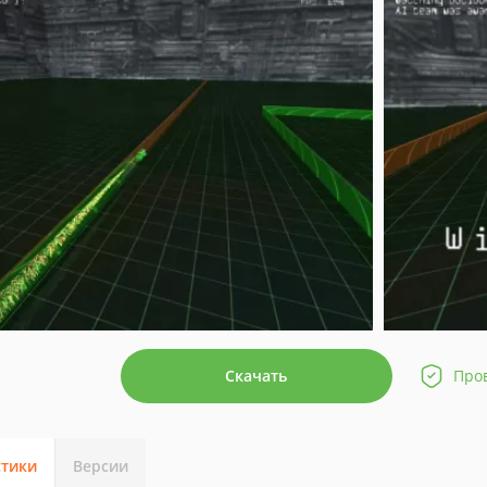
Скачать
Про
стики
Версии