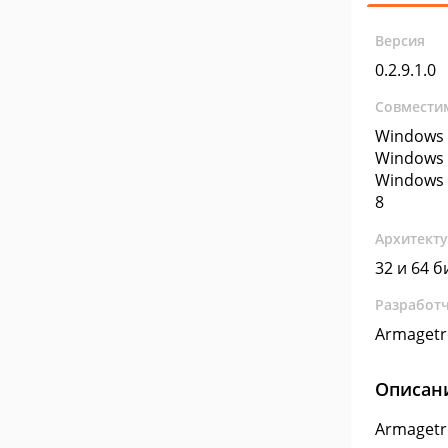
Версия
0.2.9.1.0
Совмести
Windows 
Windows 
Windows 
8
Архитект
32 и 64 б
Разработ
Armagetr
Описан
Armagetr