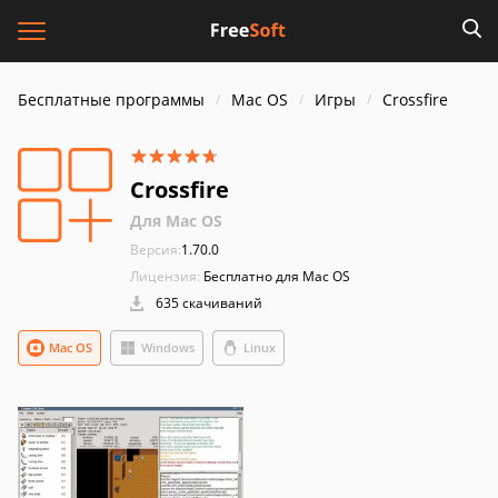
Бесплатные программы
Mac OS
Игры
Crossfire
Crossfire
Для Mac OS
Версия:
1.70.0
Лицензия:
Бесплатно для Mac OS
635 скачиваний
Mac OS
Windows
Linux