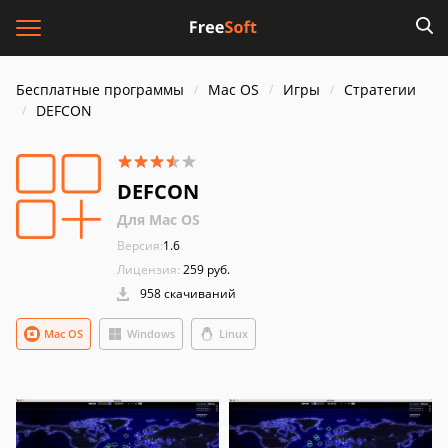
Бесплатные программы
Mac OS
Игры
Стратегии
DEFCON
DEFCON
Для Mac OS
Версия:
1.6
Лицензия:
259 pуб.
958 скачиваний
Mac OS
Windows
Linux