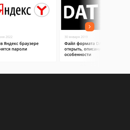
юня 2022
30 января 2019
 в Яндекс браузере
Файл формата DAT: чем
нятся пароли
открыть, описание,
особенности