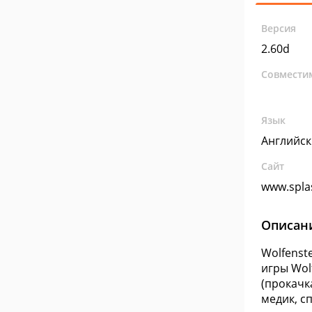
Версия
2.60d
Совмести
Язык
Английс
Сайт
www.spl
Описан
Wolfenst
игры Wolf
(прокачк
медик, с