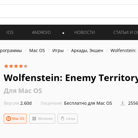
IOS
ANDROID
НОВОСТИ
СТАТЬИ И 
программы
Mac OS
Игры
Аркады, Экшен
Wolfenstein:
Wolfenstein: Enemy Territor
Для Mac OS
Версия:
2.60d
Лицензия:
Бесплатно для Mac OS
2556
Mac OS
Windows
Linux