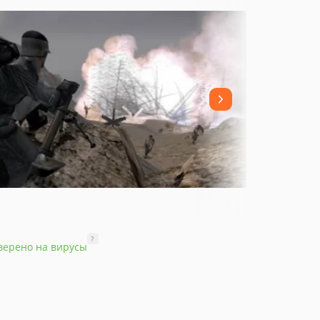
?
верено на вирусы