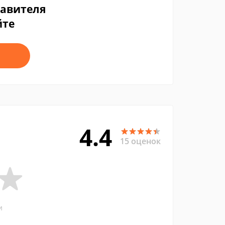
тавителя
йте
4.4
15 оценок
и