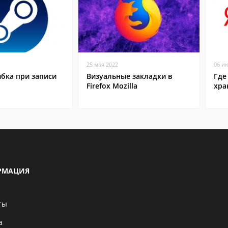
25 мая 2022
06 и
бка при записи
Визуальные закладки в
Где
Firefox Mozilla
хра
РМАЦИЯ
ты
а