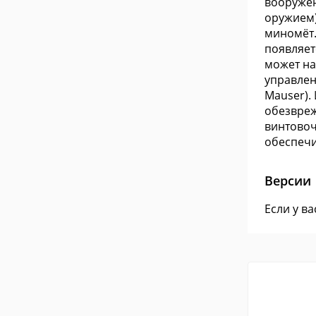
вооружен
оружием)
миномёт.
появляет
может на
управлен
Mauser).
обезвреж
винтовоч
обеспечи
Версии
Если у в