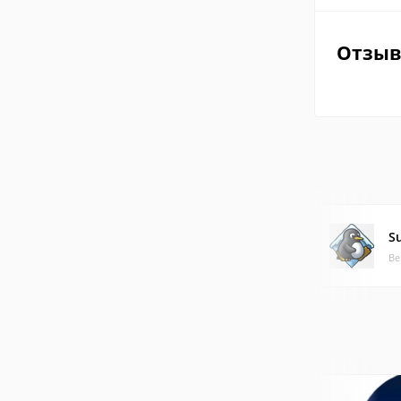
Отзы
S
Ве