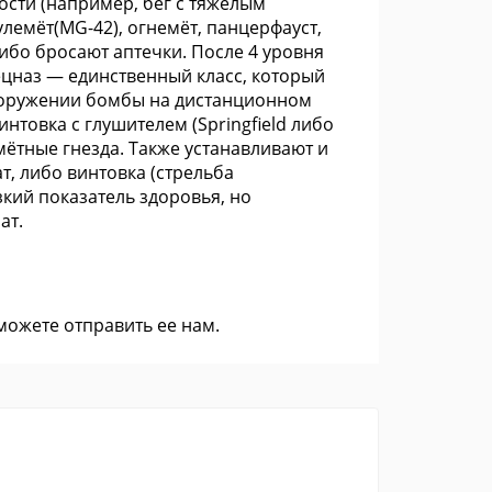
сти (например, бег с тяжёлым
лемёт(MG-42), огнемёт, панцерфауст,
бо бросают аптечки. После 4 уровня
ецназ — единственный класс, который
вооружении бомбы на дистанционном
нтовка с глушителем (Springfield либо
мётные гнезда. Также устанавливают и
, либо винтовка (стрельба
кий показатель здоровья, но
ат.
 можете
отправить ее нам
.