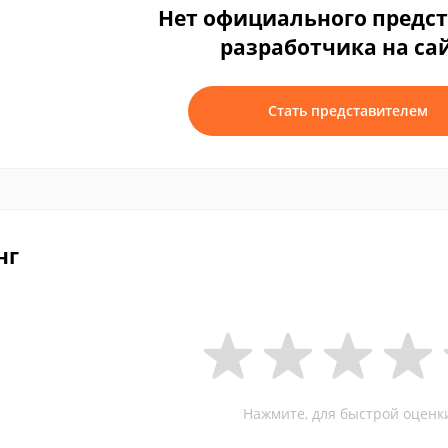
Нет официального предс
разработчика на са
Стать представителем
нг
Нажмите, для быстрой оценк