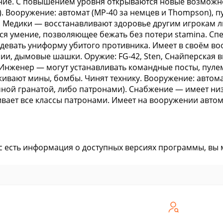
ие. С повышением уровня открываются новые возможно
. Вооружение: автомат (MP-40 за немцев и Thompson), пу
 Медики — восстанавливают здоровье другим игрокам ли
ся умение, позволяющее бежать без потери stamina. Сп
девать униформу убитого противника. Имеет в своём 
ии, дымовые шашки. Оружие: FG-42, Sten, Снайперская ви
 Инженер — могут устанавливать командные посты, пуле
ивают мины, бомбы. Чинят технику. Вооружение: автомат
ной гранатой, либо патронами). Снабжение — имеет низ
вает все классы патронами. Имеет на вооружении автом
ас есть информация о доступных версиях программы, вы