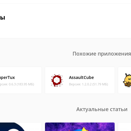
вы
Похожие приложения
uperTux
AssaultCube
рсия: 0.6.3 (183.95 МБ)
Версия: 1.2.0.2 (51.79 МБ)
Актуальные статьи