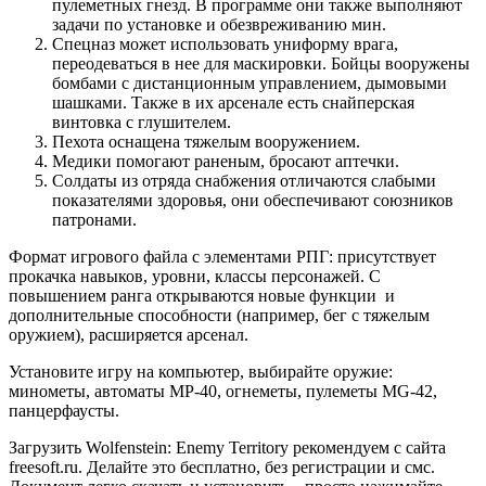
пулеметных гнезд. В программе они также выполняют
задачи по установке и обезвреживанию мин.
Спецназ может использовать униформу врага,
переодеваться в нее для маскировки. Бойцы вооружены
бомбами с дистанционным управлением, дымовыми
шашками. Также в их арсенале есть снайперская
винтовка с глушителем.
Пехота оснащена тяжелым вооружением.
Медики помогают раненым, бросают аптечки.
Солдаты из отряда снабжения отличаются слабыми
показателями здоровья, они обеспечивают союзников
патронами.
Формат игрового файла с элементами РПГ: присутствует
прокачка навыков, уровни, классы персонажей. С
повышением ранга открываются новые функции и
дополнительные способности (например, бег с тяжелым
оружием), расширяется арсенал.
Установите игру на компьютер, выбирайте оружие:
минометы, автоматы МР-40, огнеметы, пулеметы MG-42,
панцерфаусты.
Загрузить Wolfenstein: Enemy Territory рекомендуем с сайта
freesoft.ru. Делайте это бесплатно, без регистрации и смс.