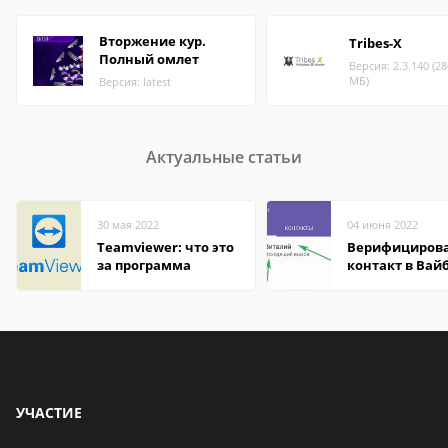
Вторжение кур.
Tribes-X
Полный омлет
Версия: 2.3.140 (28
МБ)
Версия: latest
Актуальные статьи
30 мая 2022
04 июня 2022
Teamviewer: что это
Верифициров
за программа
контакт в Вай
что это значит
УЧАСТИЕ