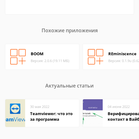
Похожие приложения
BOOM
REminiscence
Версия: 2.0.6 (19.11 МБ)
Версия: 0.1.9u (0.6
Актуальные статьи
30 мая 2022
04 июня 2022
Teamviewer: что это
Верифициров
за программа
контакт в Вай
что это значит