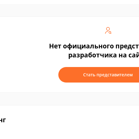
Нет официального предс
разработчика на са
Стать представителем
нг