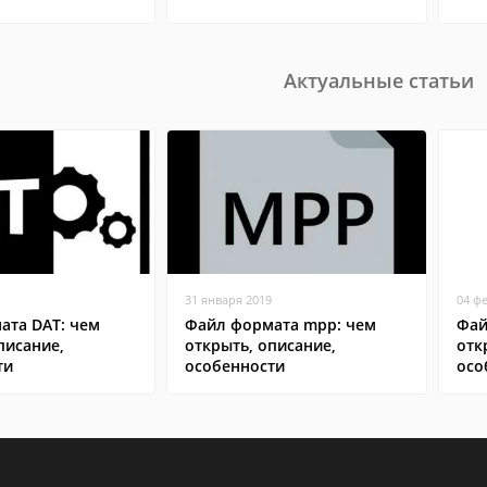
Актуальные статьи
31 января 2019
04 ф
ата DAT: чем
Файл формата mpp: чем
Фай
писание,
открыть, описание,
отк
ти
особенности
осо