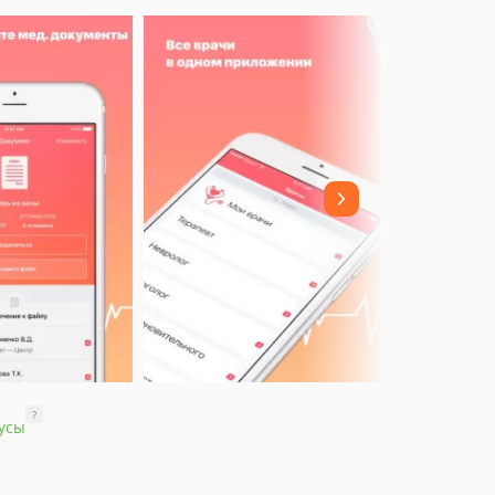
?
усы