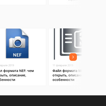
евраля 2019
11 февраля 2019
л формата NEF: чем
Файл формата MP4: чем
рыть, описание,
открыть, описание,
бенности
особенности