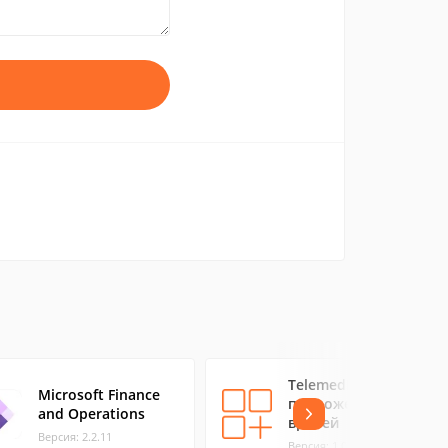
TelemedDoctor —
Microsoft Finance
приложение для
and Operations
врачей
Версия: 2.2.11
Версия: 1.0.7