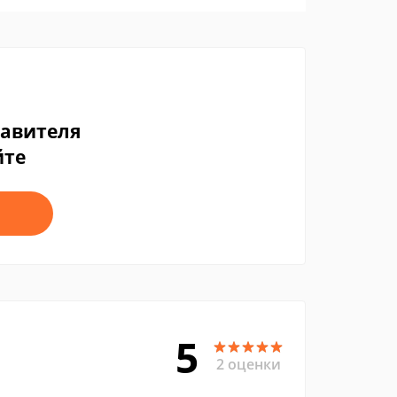
тавителя
йте
5
2 оценки