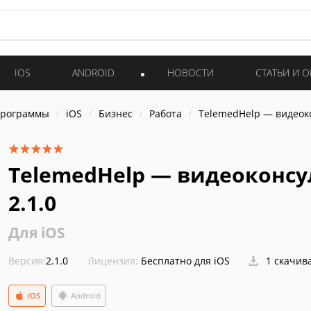
IOS
ANDROID
НОВОСТИ
СТАТЬИ И 
программы
iOS
Бизнес
Работа
TelemedHelp — видеок
TelemedHelp — видеоконсу
2.1.0
Для iOS
Версия:
2.1.0
Лицензия:
Бесплатно для iOS
1 скачив
iOS
Android