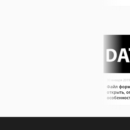
30 января 2019
Файл форм
открыть, о
особеннос