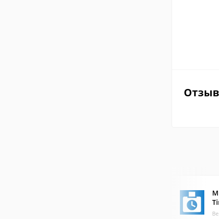
Отзы
M
T
Ве