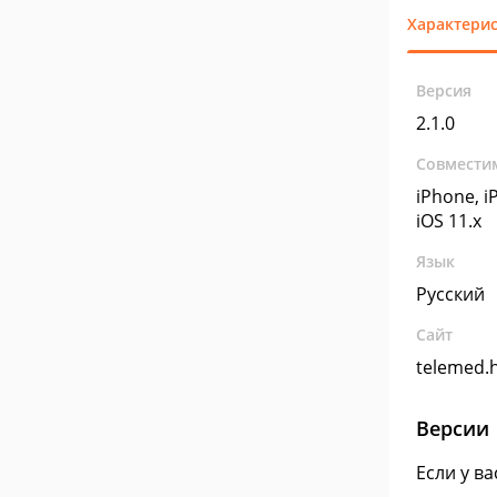
Характери
Версия
2.1.0
Совмести
iPhone, iP
iOS 11.x
Язык
Русский
Сайт
telemed.
Версии
Если у в