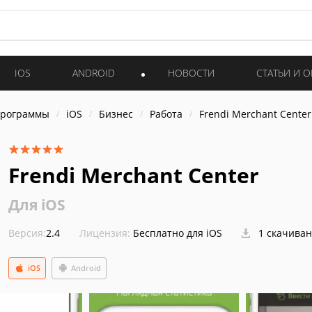
IOS
ANDROID
НОВОСТИ
СТАТЬИ И 
программы
iOS
Бизнес
Работа
Frendi Merchant Center
Frendi Merchant Center
Для iOS
Версия:
2.4
Лицензия:
Бесплатно для iOS
1 скачива
iOS
Android