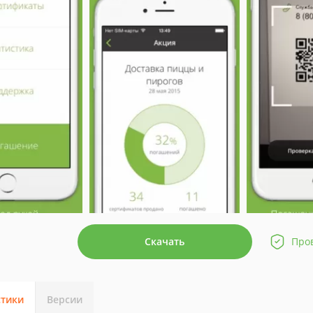
Скачать
Про
стики
Версии