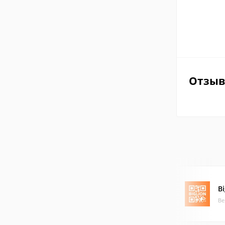
Отзы
B
Ве