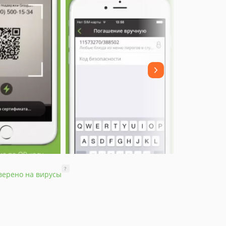
?
верено на вирусы