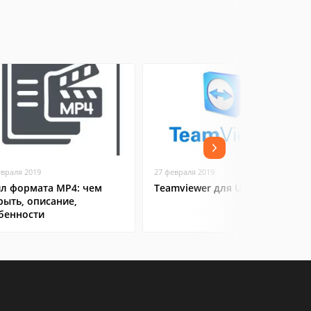
евраля 2019
27 февраля 2019
л формата MP4: чем
Teamviewer для Ubuntu
рыть, описание,
бенности