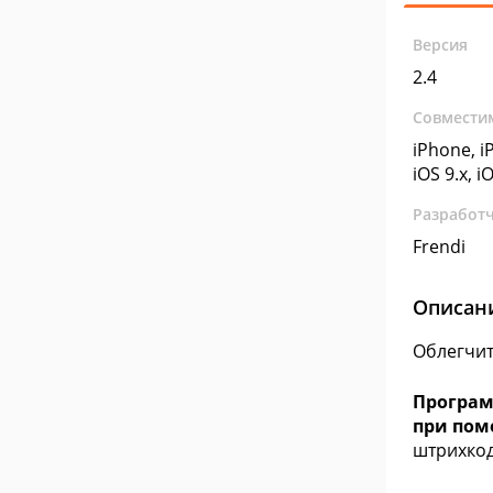
Версия
2.4
Совмести
iPhone, iP
iOS 9.x, i
Разработ
Frendi
Описан
Облегчит
Програм
при пом
штрихкоду