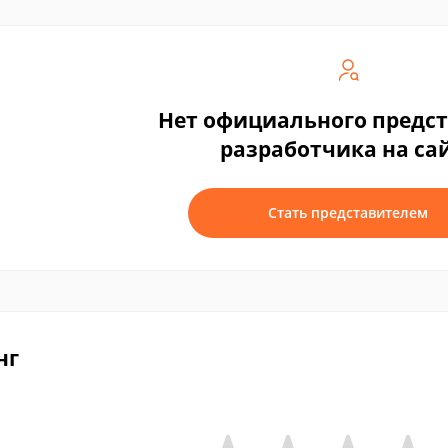
Нет официального предс
разработчика на са
Стать представителем
нг