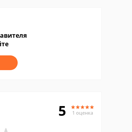
тавителя
йте
5
1 оценка