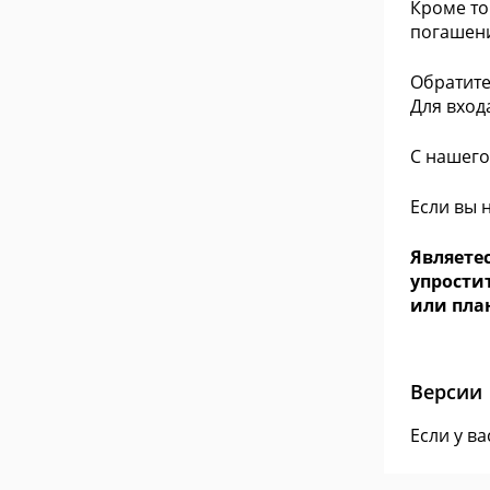
Кроме то
погашени
Обратите
Для вход
С нашего
Если вы 
Являетес
упрости
или план
Версии
Если у в