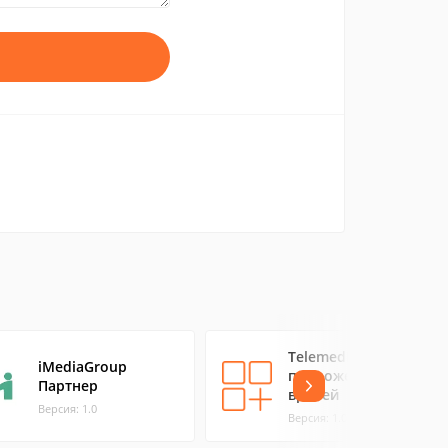
TelemedDoctor —
iMediaGroup
приложение для
Партнер
врачей
Версия: 1.0
Версия: 1.0.7