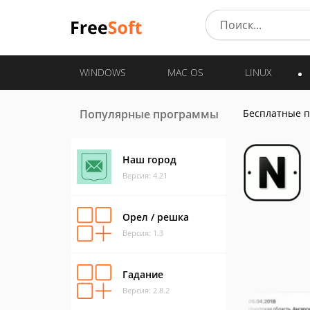
WINDOWS
MAC OS
LINUX
Популярные программы
Бесплатные 
Наш город
Версия: 4.21
Орел / решка
Версия: 1.3
Гадание
Версия: 2.8.2