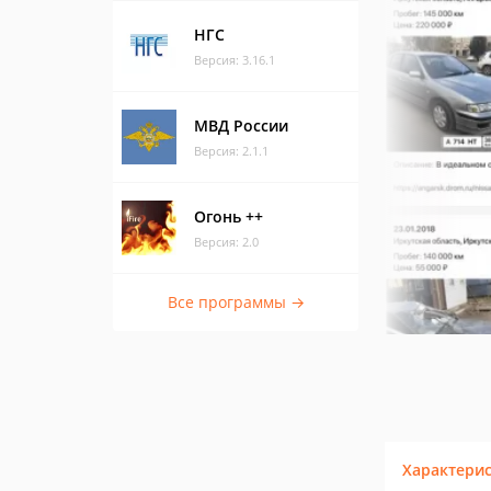
НГС
Версия: 3.16.1
МВД России
Версия: 2.1.1
Огонь ++
Версия: 2.0
Все программы →
Характери