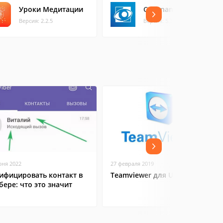
Уроки Медитации
Covenant Eyes
Версия: 2.2.5
Версия: 5.3.8
юня 2022
27 февраля 2019
ифицировать контакт в
Teamviewer для Ubuntu
бере: что это значит