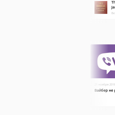
Th
J
Ве
21 ноября 201
Вайбер не 