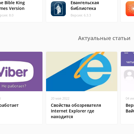
e Bible King
Евангельская
ames Version
библиотека
рсия: 8.0
Версия: 6.3.3
Актуальные статьи
8
20 мая 2022
04 и
работает
Свойства обозревателя
Вер
Internet Explorer где
Вай
находится