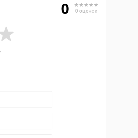
0
0 оценок
и