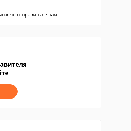
 можете
отправить ее нам
.
тавителя
йте