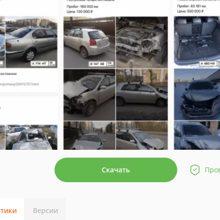
Скачать
Про
стики
Версии