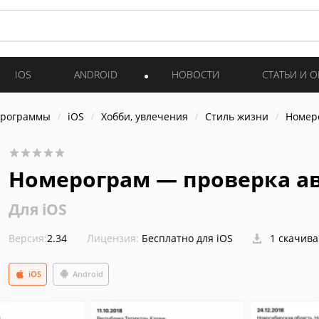
IOS
ANDROID
НОВОСТИ
СТАТЬИ И 
программы
iOS
Хобби, увлечения
Стиль жизни
Номер
Номерограм — проверка а
Для iOS
Версия:
2.34
Лицензия:
Бесплатно для iOS
1 скачив
iOS
Android