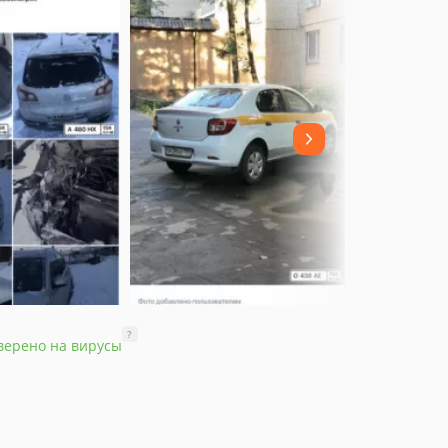
?
верено на вирусы