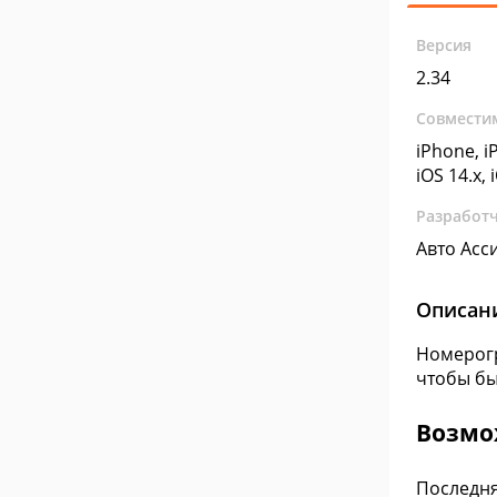
Версия
2.34
Совмести
iPhone, iP
iOS 14.x, 
Разработ
Авто Асс
Описан
Номерогр
чтобы бы
Возмо
Последня