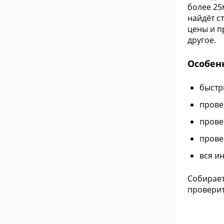
более 25
найдёт с
цены и п
другое.
Особен
быстр
провер
прове
прове
вся и
Собирает
проверит