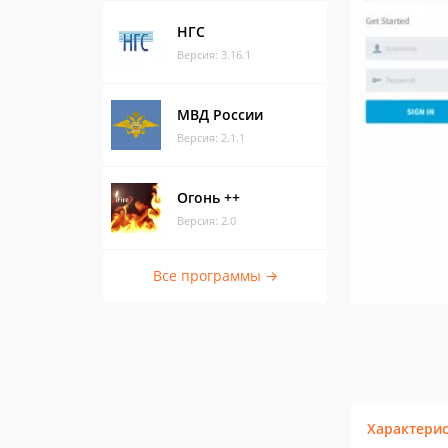
НГС
Версия: 3.16.1
МВД России
Версия: 2.1.1
Огонь ++
Версия: 2.0
Все программы →
Характери