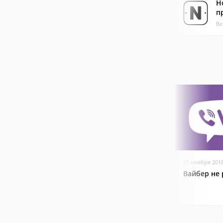
Н
п
Ве
21 ноября 201
Вайбер не 