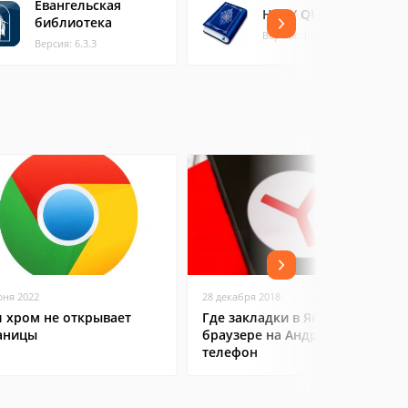
Евангельская
HOLY QURAN
библиотека
Версия: 1.0.4
Версия: 6.3.3
юня 2022
28 декабря 2018
л хром не открывает
Где закладки в Яндекс
аницы
браузере на Андроид
телефон