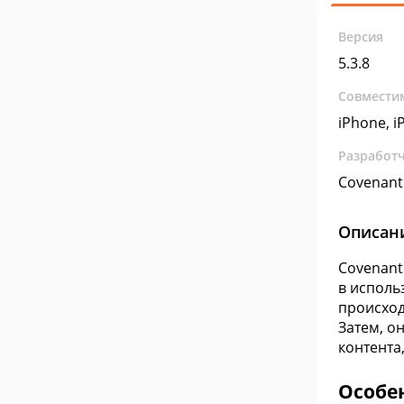
Версия
5.3.8
Совмести
iPhone, iP
Разработ
Covenant
Описан
Covenant
в исполь
происход
Затем, о
контента
Особе