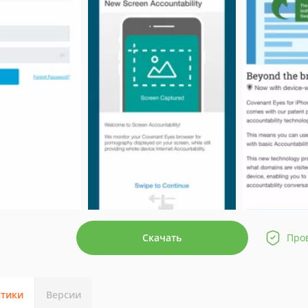
Скачать
Про
стики
Версии