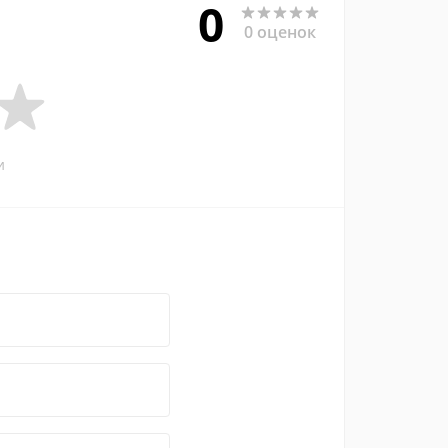
0
0 оценок
и