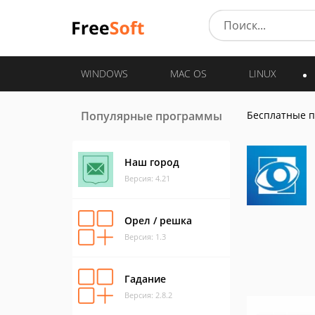
WINDOWS
MAC OS
LINUX
Популярные программы
Бесплатные 
Наш город
Версия: 4.21
Орел / решка
Версия: 1.3
Гадание
Версия: 2.8.2