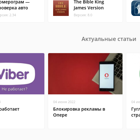
омерограм —
The Bible King
роверка авто
James Version
рсия: 2.34
Версия: 8.0
Актуальные статьи
8
04 июня 2022
04 и
работает
Блокировка рекламы в
Гуг
Опере
стр