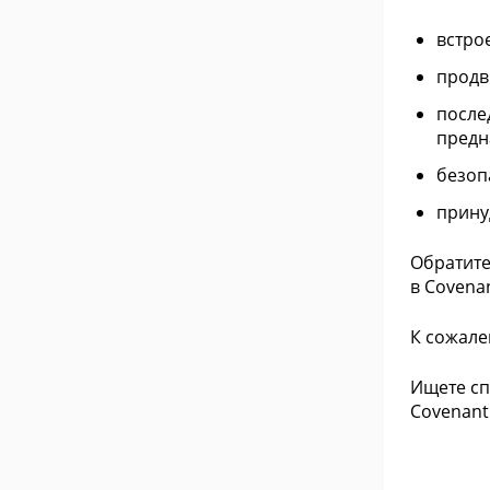
встро
продв
после
предн
безоп
прину
Обратите
в Covena
К сожале
Ищете сп
Covenant