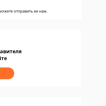
 можете
отправить ее нам
.
тавителя
йте