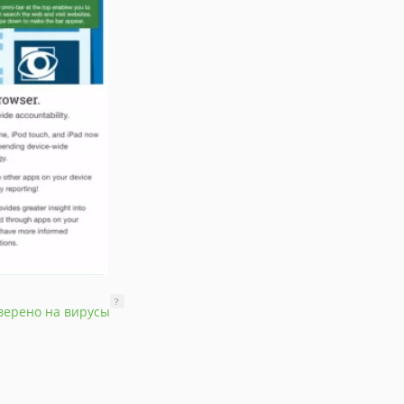
?
верено на вирусы