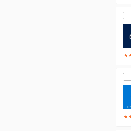
★
★
★
★