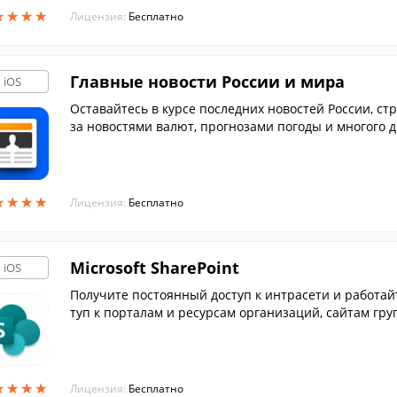
★
★
★
★
★
★
★
★
Лицензия:
Бесплатно
Главные новости России и мира
iOS
Оставайтесь в курсе последних новостей России, стр
за новостями валют, прогнозами погоды и многого д
онние программы.
★
★
★
★
★
★
★
★
Лицензия:
Бесплатно
Microsoft SharePoint
iOS
Получите постоянный доступ к интрасети и работай
туп к порталам и ресурсам организаций, сайтам гр
★
★
★
★
★
★
★
★
Лицензия:
Бесплатно