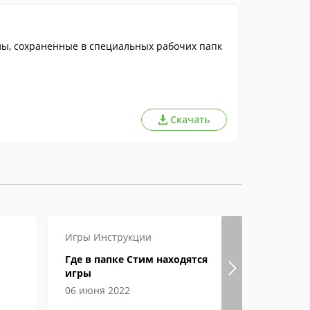
ы, сохраненные в специальных рабочих папк
Скачать
Игры
Инструкции
Игры
Инст
Где в папке Стим находятся
Как в Ste
игры
и ник?
06 июня 2022
29 апреля