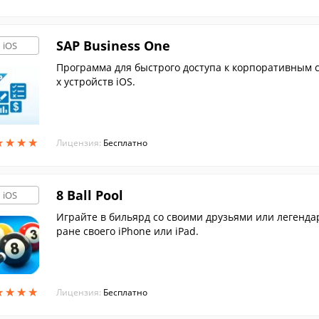
SAP Business One
iOS
Программа для быстрого доступа к корпоративным с
х устройств iOS.
★
★
★
★
★
★
★
★
Лицензия:
Бесплатно
8 Ball Pool
iOS
Играйте в бильярд со своими друзьями или легенда
ране своего iPhone или iPad.
★
★
★
★
★
★
★
★
Лицензия:
Бесплатно