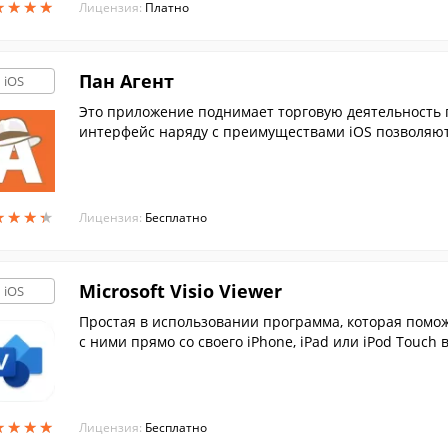
★
★
★
★
★
★
★
★
Лицензия:
Платно
Пан Агент
iOS
Это приложение поднимает торговую деятельность
интерфейс наряду с преимуществами iOS позволяют
а работы.
★
★
★
★
★
★
★
★
Лицензия:
Бесплатно
Microsoft Visio Viewer
iOS
Простая в использовании программа, которая помож
с ними прямо со своего iPhone, iPad или iPod Touch
★
★
★
★
★
★
★
★
Лицензия:
Бесплатно