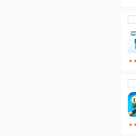
★
★
★
★