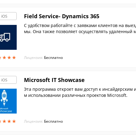
Field Service- Dynamics 365
iOS
С удобством работайте с заявками клиентов на вые
мы. Она также позволяет осуществлять удаленный м
и iPad.
★
★
★
★
★
★
★
★
Лицензия:
Бесплатно
Microsoft IT Showcase
iOS
Эта программа откроет вам доступ к инсайдерским 
м использовании различных проектов Microsoft.
★
★
★
★
★
★
★
★
Лицензия:
Бесплатно