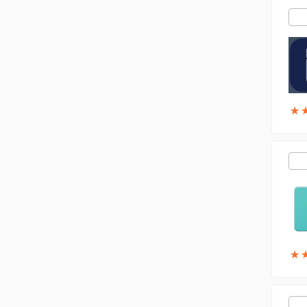
★
★
★
★