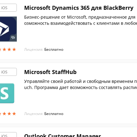
Microsoft Dynamics 365 для BlackBerry
iOS
Бизнес-решение от Microsoft, предназначенное для
озможность взаимодействовать с клиентами в любом
вности.
★
★
★
★
★
★
★
★
Лицензия:
Бесплатно
Microsoft StaffHub
iOS
Управляйте своей работой и свободным временем пря
uch. Программа дает возможность составлять распис
★
★
★
★
★
★
★
★
Лицензия:
Бесплатно
Outlook Customer Manager
iOS