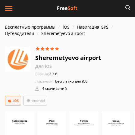
Бесплатные программы
iOS
Навигация GPS
Путеводители
Sheremetyevo airport
Sheremetyevo airport
Для iOS
Версия:
2.3.6
Лицензия:
Бесплатно для iOS
4 скачиваний
iOS
Android