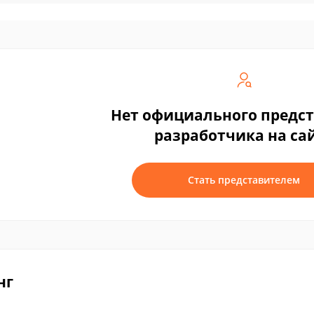
Нет официального предс
разработчика на са
Стать представителем
нг