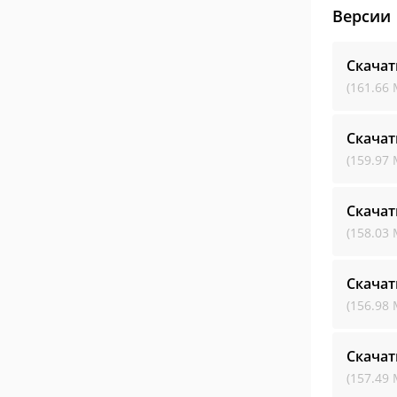
Версии
Скача
(161.66 
Скача
(159.97 
Скача
(158.03 
Скача
(156.98 
Скача
(157.49 