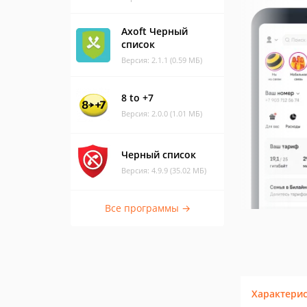
Axoft Черный
список
Версия: 2.1.1 (0.59 МБ)
8 to +7
Версия: 2.0.0 (1.01 МБ)
Черный список
Версия: 4.9.9 (35.02 МБ)
Все программы →
Характери