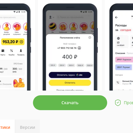
Скачать
Про
стики
Версии