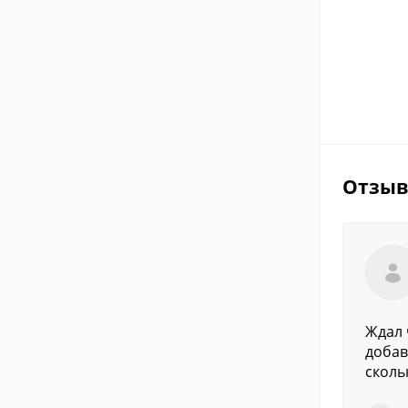
Отзы
Ждал 
добав
сколь