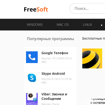
WINDOWS
MAC OS
LINUX
Популярные программы
Бесплатные 
Google Телефон
Версия: 191.0.8050 (34.31
МБ)
Skype Android
Версия: 8.150.0.12 (70.94
МБ)
Viber: Звонки и
Сообщения
Версия: После