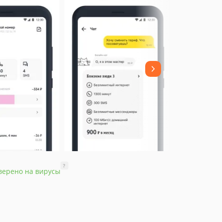
?
верено на вирусы