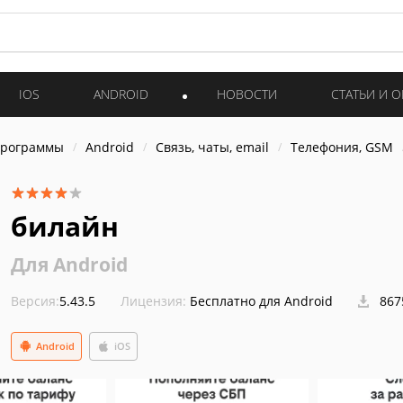
IOS
ANDROID
НОВОСТИ
СТАТЬИ И 
программы
Android
Связь, чаты, email
Телефония, GSM
билайн
Для Android
Версия:
5.43.5
Лицензия:
Бесплатно для Android
867
Android
iOS