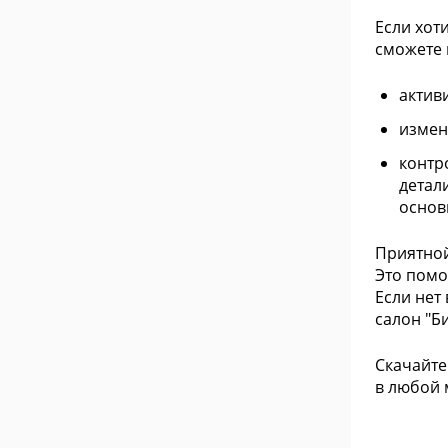
Если хот
сможете 
актив
измен
контр
детал
основ
Приятной
Это помо
Если нет
салон "Б
Скачайте
в любой 