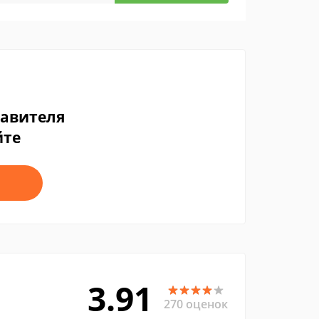
тавителя
йте
3.91
270 оценок