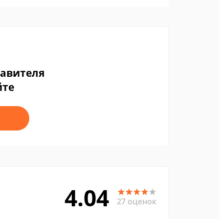
тавителя
йте
4.04
27 оценок