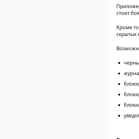
Приложен
стоит бо
Кроме то
скрытых 
Возможн
черны
журна
блоки
блоки
блоки
уведо