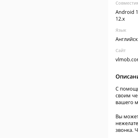
Совмести
Android 1
12.x
Язык
Английс
Сайт
vlmob.c
Описан
С помощь
своим че
вашего м
Вы может
нежелате
звонка. 