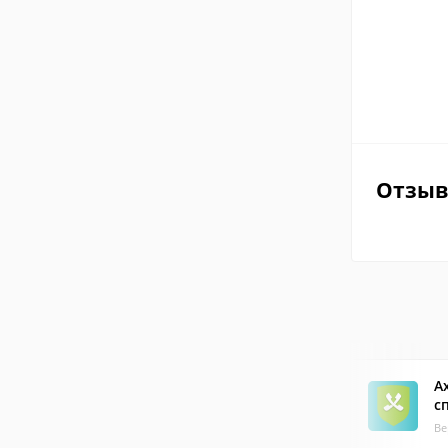
Отзы
A
с
Ве