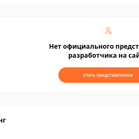
Нет официального предс
разработчика на са
Стать представителем
нг