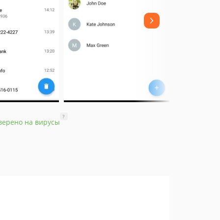
?
верено на вирусы