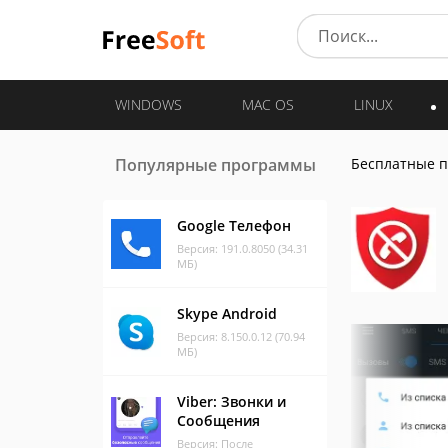
WINDOWS
MAC OS
LINUX
Популярные программы
Бесплатные 
Google Телефон
Версия: 191.0.8050 (34.31
МБ)
Skype Android
Версия: 8.150.0.12 (70.94
МБ)
Viber: Звонки и
Сообщения
Версия: После