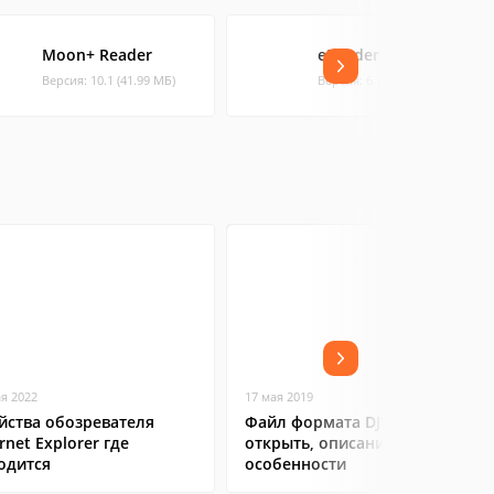
Moon+ Reader
eReader Prestigio
Версия: 10.1 (41.99 МБ)
Версия: 6.7.7 (56.14 МБ)
ая 2022
17 мая 2019
йства обозревателя
Файл формата DJVu: чем
rnet Explorer где
открыть, описание,
одится
особенности