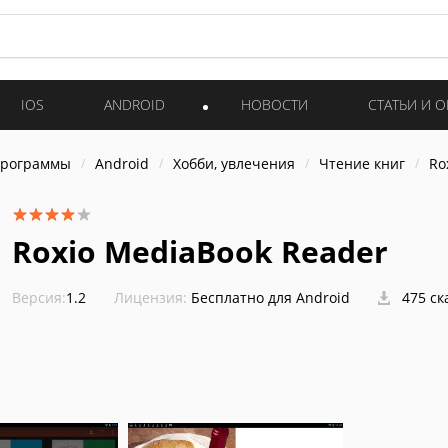
IOS
ANDROID
НОВОСТИ
СТАТЬИ И 
программы
Android
Хобби, увлечения
Чтение книг
Ro
Roxio MediaBook Reader
Версия:
1.2
Лицензия:
Бесплатно для Android
475 ск