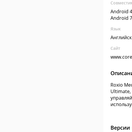
Совмести
Android 4
Android 7
Язык
Английс
Сайт
www.core
Описан
Roxio Me
Ultimate
управляй
использу
Версии