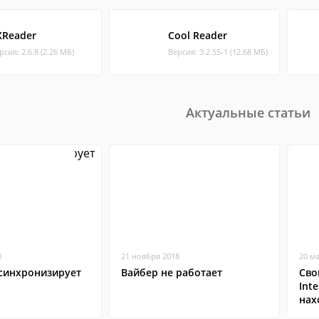
XReader
Cool Reader
рсия: 2.6.8 (2.26 МБ)
Версия: 3.2.55-1 (12.68 МБ)
Актуальные статьи
8
21 ноября 2018
20 м
 синхронизирует
Вайбер не работает
Сво
Inte
нах