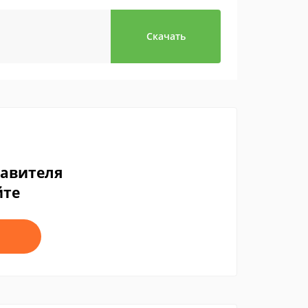
Скачать
тавителя
йте