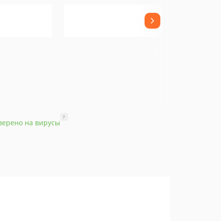
?
верено на вирусы