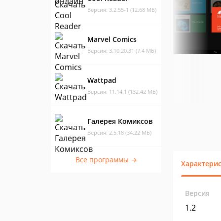
Версия: 3.2.55-1 (12.68 МБ)
Marvel Comics
Версия: 3.10.20.31 (7.4 МБ)
Wattpad
Версия: 11.14.1 (132.42 МБ)
Галерея Комиксов
Версия: 2.5.18 (34.22 МБ)
Все программы →
Характери
Версия
1.2