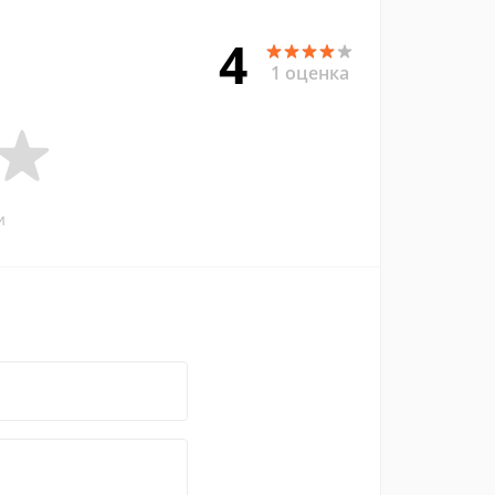
4
1 оценка
и