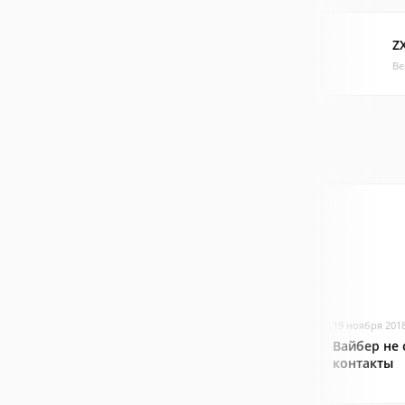
Z
Ве
19 ноября 201
Вайбер не
контакты