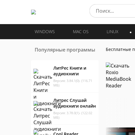
WINDOWS
MAC OS
LINUX
Популярные программы
Бесплатные 
ЛитРес Книги и
аудиокниги
Версия: 3.84.1(0)- (116.71
МБ)
Литрес Слушай
аудиокниги онлайн
Версия: 3.78.0(1)- (122.02
МБ)
Cool Reader