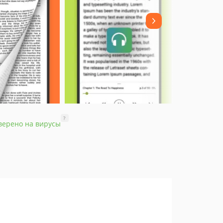
?
верено на вирусы