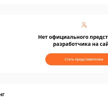
Нет официального предс
разработчика на са
Стать представителем
нг