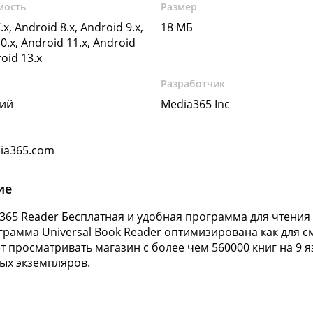
мость
Размер
.x, Android 8.x, Android 9.x,
18 МБ
0.x, Android 11.x, Android
roid 13.x
Разработчик
кий
Media365 Inc
ia365.com
ие
365 Reader Бесплатная и удобная программа для чтения
грамма Universal Book Reader оптимизирована как для см
т просматривать магазин с более чем 560000 книг на 9 
ых экземпляров.