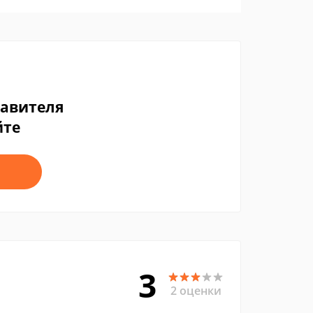
тавителя
йте
3
2 оценки