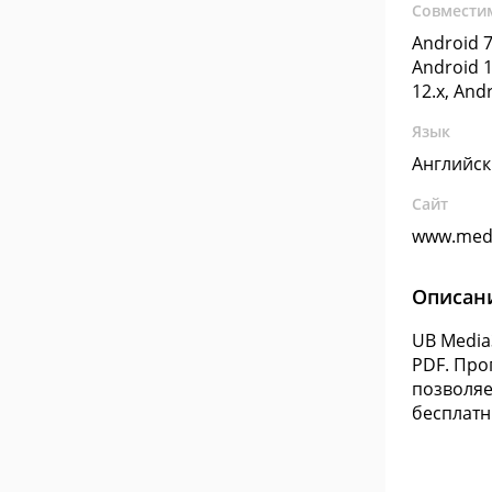
Совмести
Android 7
Android 1
12.x, And
Язык
Английс
Сайт
www.med
Описан
UB Media
PDF. Про
позволяе
бесплатн