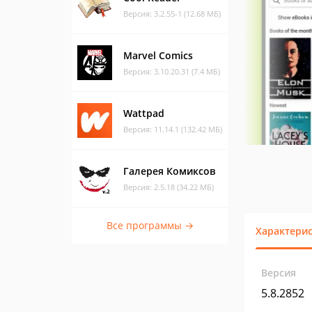
Версия: 3.2.55-1 (12.68 МБ)
Marvel Comics
Версия: 3.10.20.31 (7.4 МБ)
Wattpad
Версия: 11.14.1 (132.42 МБ)
Галерея Комиксов
Версия: 2.5.18 (34.22 МБ)
Все программы →
Характери
Версия
5.8.2852