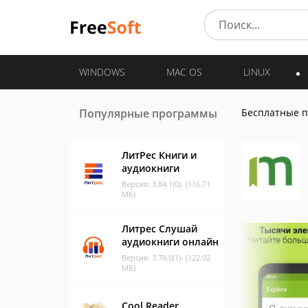
WINDOWS
MAC OS
LINUX
Популярные программы
Бесплатные 
ЛитРес Книги и
аудиокниги
Версия: 3.84.1(0)- (116.71
МБ)
Литрес Слушай
аудиокниги онлайн
Версия: 3.78.0(1)- (122.02
МБ)
Cool Reader