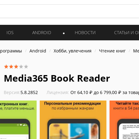
IOS
ANDROID
НОВОСТИ
СТАТЬИ И 
программы
Android
Хобби, увлечения
Чтение книг
Me
Media365 Book Reader
Версия:
5.8.2852
Лицензия:
От 64,10 ₽ до 6 799,00 ₽ за това