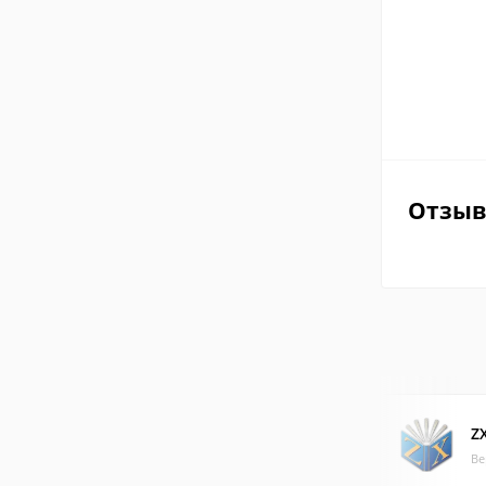
Отзы
Z
Ве