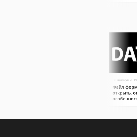
30 января 2019
Файл форм
открыть, о
особеннос