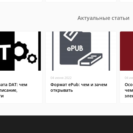
Актуальные статьи
04 июня 2022
04 и
ата DAT: чем
Формат ePub: чем и зачем
Осо
писание,
открывать
чем
ти
эле