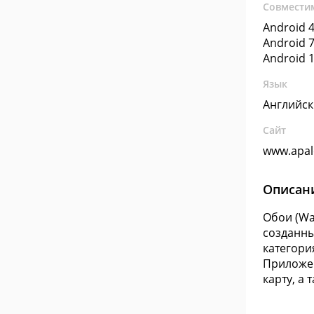
Совмести
Android 4
Android 7
Android 1
Язык
Английс
Сайт
www.apa
Описан
Обои (Wa
созданны
категори
Приложен
карту, а