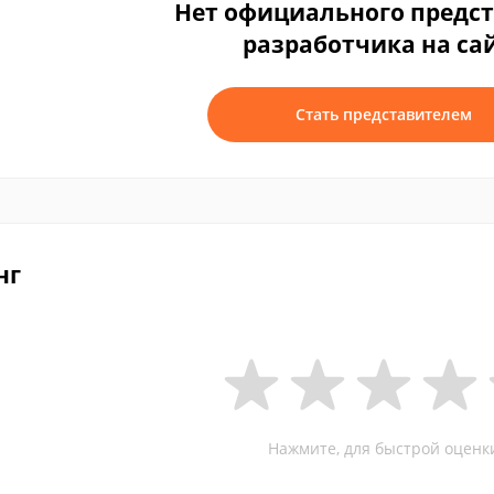
Нет официального предс
разработчика на са
Стать представителем
нг
Нажмите, для быстрой оценк