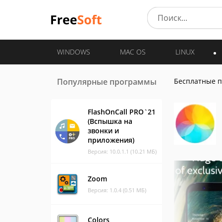
WINDOWS
MAC OS
LINUX
Популярные программы
Бесплатные 
FlashOnCall PRO`21
(Вспышка на
звонки и
приложения)
Версия: 10.0.1.1 (10.21 МБ)
Zoom
Версия: 1.0.4 (0.51 МБ)
Colors