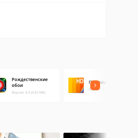
Рождественские
Премиум Обои HD
обои
Версия: 4.3.8 (6.82 МБ)
Версия: 4.0 (4.82 МБ)