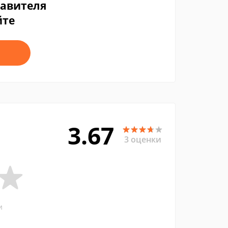
тавителя
йте
3.67
3 оценки
и