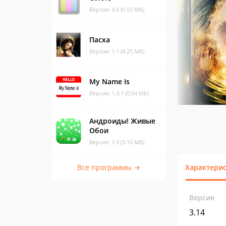
Версия: 4.0 (0.55 МБ)
Пасха
Версия: 1.1 (4.25 МБ)
My Name Is
Версия: 1.3.1 (0.54 МБ)
Андроиды! Живые
Обои
Версия: 1.9 (3.16 МБ)
Все программы →
Характери
Версия
3.14