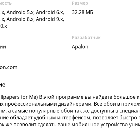
мость
Размер
.x, Android 5.x, Android 6.x,
32.28 МБ
.x, Android 8.x, Android 9.x,
0.x
Разработчик
кий
Apalon
lon.com
ие
llpapers for Me) В этой программе вы найдете большое 
х профессиональными дизайнерами. Все обои в прило
ям, а самые популярные обои так же доступны в специал
ие обладает удобным интерфейсом, позволяет быстро 
 так же позволит сделать ваше мобильное устройство уни