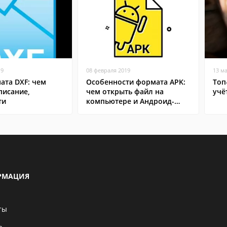
19
08 февраля 2019
13 м
ата DXF: чем
Особенности формата APK:
Топ
писание,
чем открыть файл на
учё
ти
компьютере и Андроид-
смартфоне
РМАЦИЯ
ты