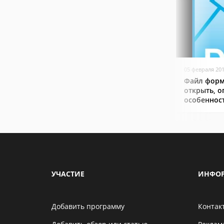
05 февраля 20
Файл форм
открыть, о
особеннос
УЧАСТИЕ
ИНФО
Добавить программу
Контак