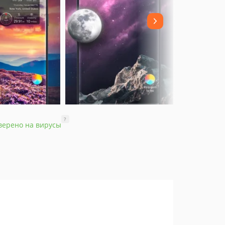
?
верено на вирусы