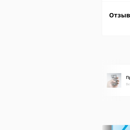
Отзы
П
Ве