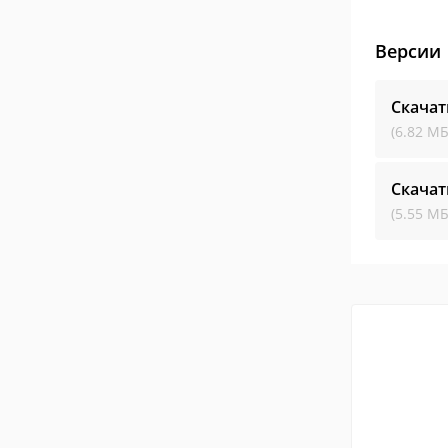
Версии
Скача
(6.82 МБ
Скача
(5.55 МБ