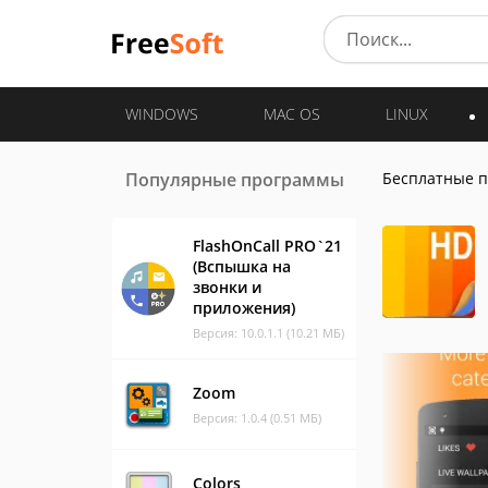
WINDOWS
MAC OS
LINUX
Популярные программы
Бесплатные 
FlashOnCall PRO`21
(Вспышка на
звонки и
приложения)
Версия: 10.0.1.1 (10.21 МБ)
Zoom
Версия: 1.0.4 (0.51 МБ)
Colors