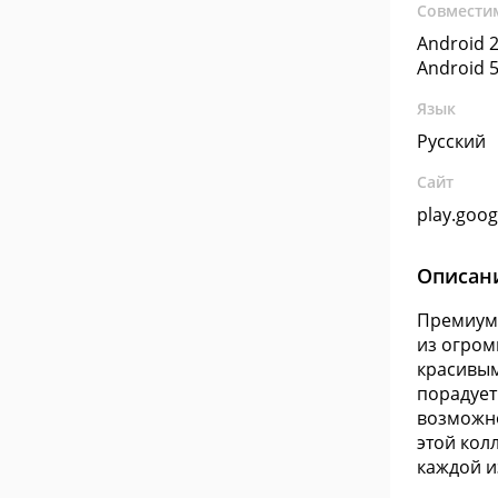
Совмести
Android 2
Android 5
Язык
Русский
Сайт
play.goo
Описан
Премиум 
из огром
красивым
порадует
возможно
этой кол
каждой и