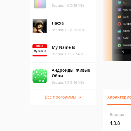
Версия: 4.0 (0.55 МБ)
Пасха
Версия: 1.1 (4.25 МБ)
My Name Is
Версия: 1.3.1 (0.54 МБ)
Андроиды! Живые
Обои
Версия: 1.9 (3.16 МБ)
Все программы →
Характери
Версия
4.3.8