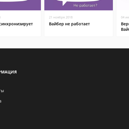
8
21 ноября 2018
04 и
 синхронизирует
Вайбер не работает
Вер
Вай
РМАЦИЯ
ты
а