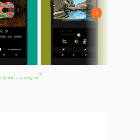
?
верено на вирусы