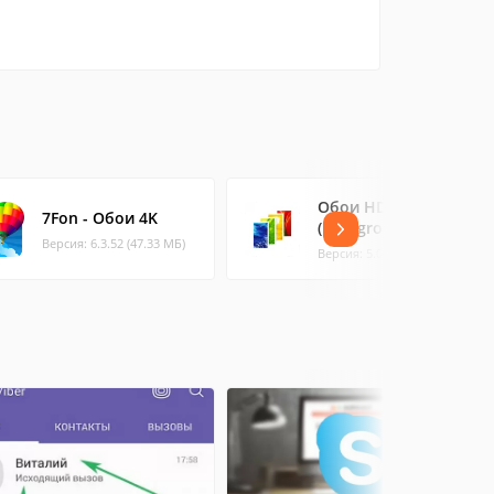
Обои HD
7Fon - Обои 4K
(Backgrounds HD)
Версия: 6.3.52 (47.33 МБ)
Версия: 5.0.064 (88.65 МБ)