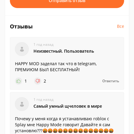
Отправить отзыв
Отзывы
Все
1 год назад
Неизвестный. Пользователь
HAPPY MOD заделал так что в telegram,
ПРЕМИЮМ БЫЛ БЕСПЛАТНЫЙ!
1
2
Ответить
1 год назад
Самый умный щчеловек в мире
Почему у меня когда я устанавливаю roblox с
5play мне Happy Mode говорит Давайте я сам
установлю???🤬🤬🤬🤬🤬🤬🤬🤬🤬🤬🤬🤬🤬🤬