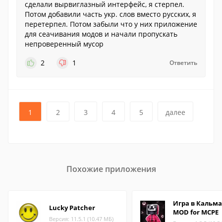
сделали вырвиглазный интерфейс, я стерпел.
Потом добавили часть укр. слов вместо русских, я
перетерпел. Потом забыли что у них приложение
для сеачивания модов и начали пропускать
непроверенный мусор
2
1
Ответить
1
2
3
4
5
далее
Похожие приложения
Игра в Кальм
Lucky Patcher
MOD for MCPE
Версия: 11.5.1 (10.47 МБ)