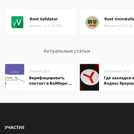
Root Validator
Root Uninstall
Версия: 3.1 (1.64 МБ)
Версия: 9.0.0 (5.55
Актуальные статьи
04 июня 2022
28 декабря 2018
Верифицировать
Где закладки 
контакт в Вайбере:
Яндекс браузе
что это значит
Андроид теле
УЧАСТИЕ