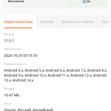
Бесплатно
☑️ Да
Характеристики
Версии
Вопросы и ответы
Преи
Версия
11.5.1
Обновлено
2024-10-25 03:15:10
Совместимость
Android 4.x, Android 5.x, Android 6.x, Android 7.x, Android 8.x,
Android 9.x, Android 10.x, Android 11.x, Android 12.x, Android
13.x, Android 14.x
Размер
10.47 МБ
Язык
Другое, Русский, Английский