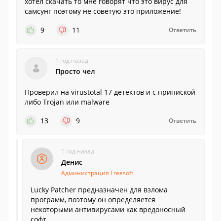
хотел скачать то мне говорят что это вирус для
самсунг поэтому не советую это приложение!
9
11
Ответить
1 год назад
Просто чел
Проверил на virustotal 17 детектов и с припиской
либо Trojan или malware
13
9
Ответить
1 год назад
Денис
Администрация Freesoft
Lucky Patcher предназначен для взлома
программ, поэтому он определяется
некоторыми антивирусами как вредоносный
софт.