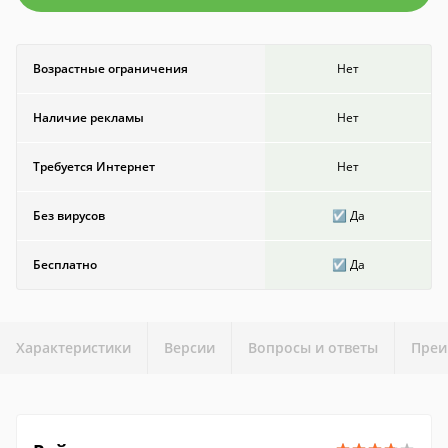
Возрастные ограничения
Нет
Наличие рекламы
Нет
Требуется Интернет
Нет
Без вирусов
☑️ Да
Бесплатно
☑️ Да
Характеристики
Версии
Вопросы и ответы
Преи