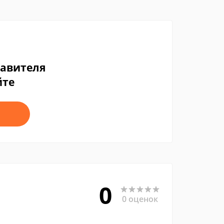
тавителя
йте
0
0 оценок