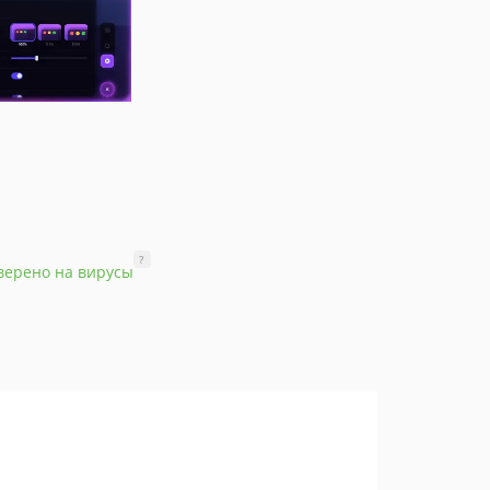
?
верено на вирусы