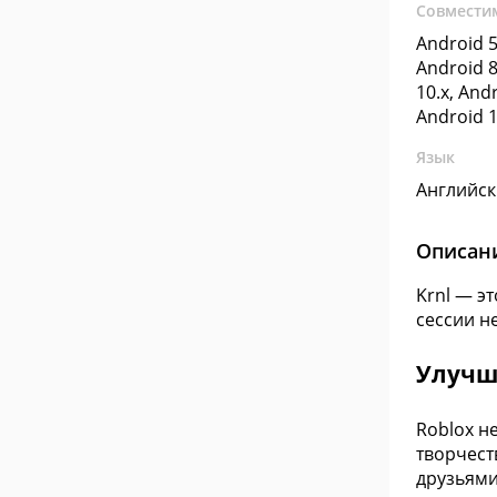
Совмести
Android 5
Android 8
10.x, Andr
Android 1
Язык
Английс
Описан
Krnl — э
сессии н
Улучши
Roblox н
творчест
друзьями