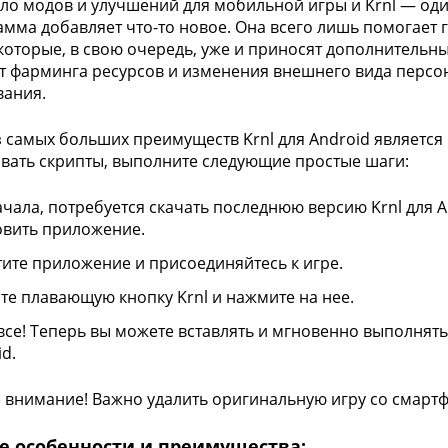
ло модов и улучшений для мобильной игры и Krnl — один
амма добавляет что-то новое. Она всего лишь помогает
которые, в свою очередь, уже и приносят дополнительн
от фарминга ресурсов и изменения внешнего вида персо
вания.
 самых больших преимуществ Krnl для Android является
вать скрипты, выполните следующие простые шаги:
ачала, потребуется скачать последнюю версию Krnl для An
овить приложение.
тите приложение и присоединяйтесь к игре.
те плавающую кнопку Krnl и нажмите на нее.
 все! Теперь вы можете вставлять и мгновенно выполнять
d.
 внимание! Важно удалить оригинальную игру со смартфо
е особенности и преимущества: