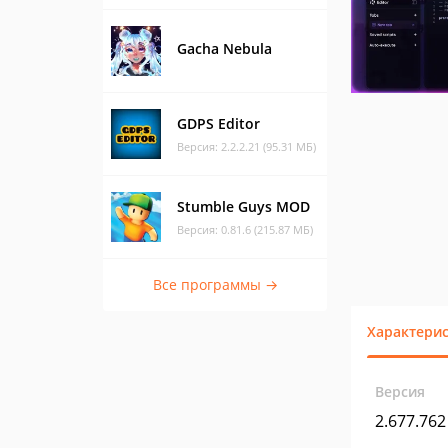
Gacha Nebula
GDPS Editor
Версия: 2.2.2.21 (95.31 МБ)
Stumble Guys MOD
Версия: 0.81.6 (215.87 МБ)
Все программы →
Характери
Версия
2.677.762