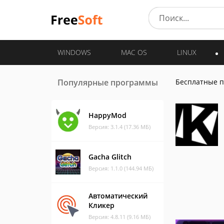
WINDOWS
MAC OS
LINUX
Популярные программы
Бесплатные 
HappyMod
Версия: 3.1.4 (17.36 МБ)
Gacha Glitch
Версия: 1.1.0 (144.94 МБ)
Автоматический
Кликер
Версия: 4.8.11 (9.16 МБ)