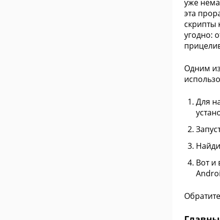
уже нема
эта прор
скрипты 
угодно: 
прицели
Одним из
использо
Для н
устан
Запус
Найди
Вот и
Androi
Обратите
Главны