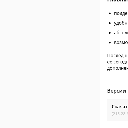
подде
удобн
абсол
возмо
Последню
ее сегод
дополне
Версии
Скачат
(215.28 