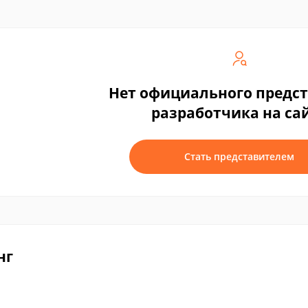
Нет официального предс
разработчика на са
Стать представителем
нг