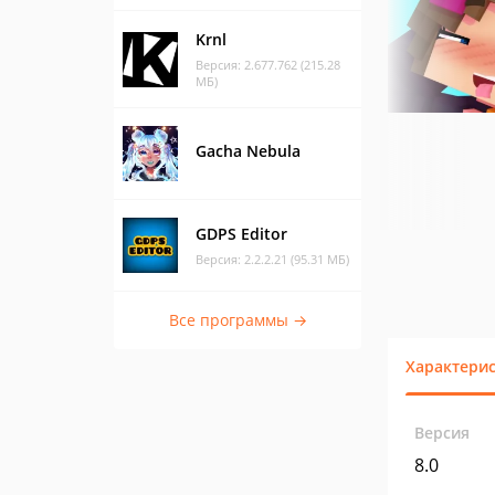
Krnl
Версия: 2.677.762 (215.28
МБ)
Gacha Nebula
GDPS Editor
Версия: 2.2.2.21 (95.31 МБ)
Все программы →
Характери
Версия
8.0