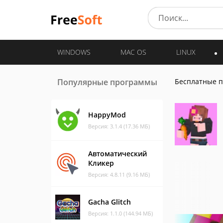
WINDOWS
MAC OS
LINUX
Популярные программы
Бесплатные 
HappyMod
Версия: 3.1.4 (17.36 МБ)
Автоматический
Кликер
Версия: 4.8.11 (9.16 МБ)
Gacha Glitch
Версия: 1.1.0 (144.94 МБ)