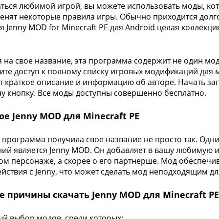
ться любимой игрой, вы можете использовать моды, кот
енят некоторые правила игры. Обычно приходится долго
я Jenny MOD for Minecraft PE для Android целая коллекци
 на свое название, эта программа содержит не один мо
ите доступ к полному списку игровых модификаций для 
т краткое описание и информацию об авторе. Начать заг
ну кнопку. Все моды доступны совершенно бесплатно.
ое Jenny MOD для Minecraft PE
 программа получила свое название не просто так. Одни
ий является Jenny MOD. Он добавляет в вашу любимую и
ом персонаже, а скорее о его партнерше. Мод обеспеч
йствия с Jenny, что может сделать мод неподходящим д
 причины скачать Jenny MOD для Minecraft PE
ый выбор модов, среди которых: