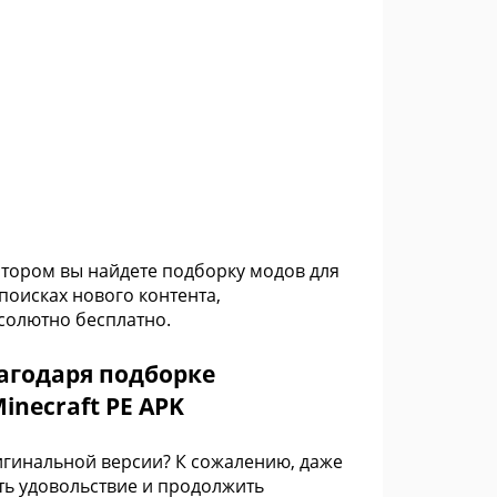
отором вы найдете подборку модов для
поисках нового контента,
солютно бесплатно.
лагодаря подборке
inecraft PE APK
ригинальной версии? К сожалению, даже
ть удовольствие и продолжить