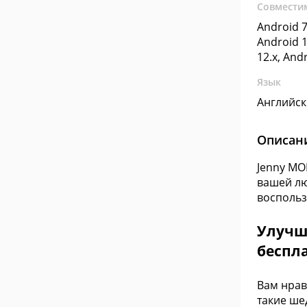
Совмести
Android 7
Android 1
12.x, And
Язык
Английс
Описан
Jenny MO
вашей лю
воспольз
Улучши
беспла
Вам нрав
такие ше