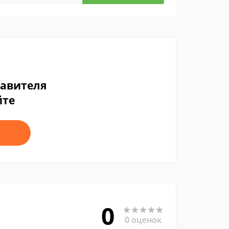
тавителя
йте
0
0 оценок