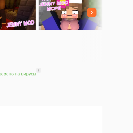
?
верено на вирусы