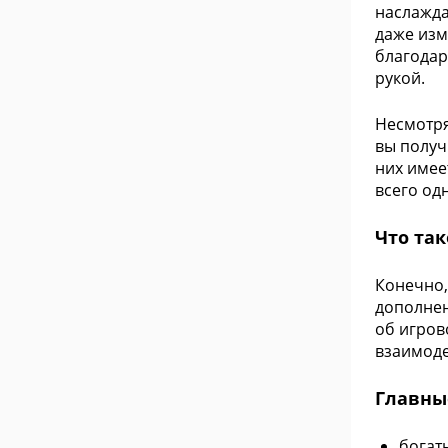
наслажда
даже изм
благодар
рукой.
Несмотря
вы получ
них имее
всего од
Что так
Конечно,
дополнен
об игров
взаимоде
Главные
богат