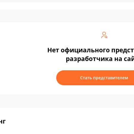
Нет официального предс
разработчика на са
Стать представителем
нг