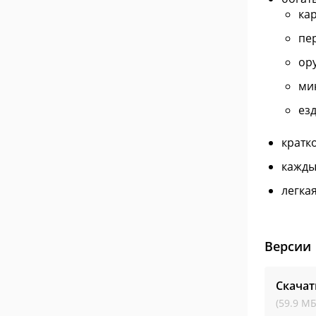
ка
пе
ор
ми
ез
кратк
кажды
легка
Версии
Скачат
(59.9 МБ