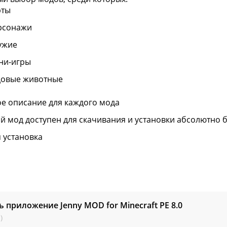
рты
рсонажи
ужие
ни-игры
довые животные
ое описание для каждого мода
й мод доступен для скачивания и установки абсолютно 
я установка
ь приложение Jenny MOD for Minecraft PE
8.0
)