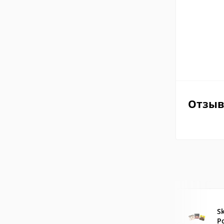
Отзы
Sk
P