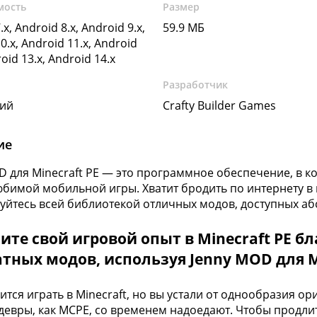
мость
Размер
.x, Android 8.x, Android 9.x,
59.9 МБ
0.x, Android 11.x, Android
roid 13.x, Android 14.x
Разработчик
кий
Crafty Builder Games
ие
D для Minecraft PE — это программное обеспечение, в к
бимой мобильной игры. Хватит бродить по интернету в 
уйтесь всей библиотекой отличных модов, доступных аб
те свой игровой опыт в Minecraft PE б
тных модов, используя Jenny MOD для M
ится играть в Minecraft, но вы устали от однообразия о
девры, как MCPE, со временем надоедают. Чтобы продли