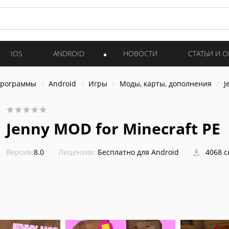
IOS
ANDROID
НОВОСТИ
СТАТЬИ И 
программы
Android
Игры
Моды, карты, дополнения
J
Jenny MOD for Minecraft PE
Версия:
8.0
Лицензия:
Бесплатно для Android
4068 с