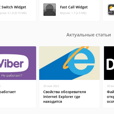
Z Switch Widget
Fast Call Widget
рсия: 0.1.8 (0.19 МБ)
Версия: 1.7 (2.5 МБ)
Актуальные статьи
8
20 мая 2022
30 я
работает
Свойства обозревателя
Фай
Internet Explorer где
отк
находится
осо