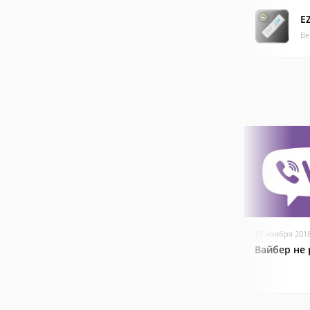
E
Ве
21 ноября 201
Вайбер не 