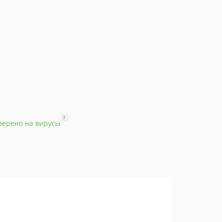
?
верено на вирусы