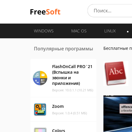
WINDOWS
MAC OS
LINUX
Популярные программы
Бесплатные 
FlashOnCall PRO`21
(Вспышка на
звонки и
приложения)
Версия: 10.0.1.1 (10.21 МБ)
Zoom
Версия: 1.0.4 (0.51 МБ)
Colors