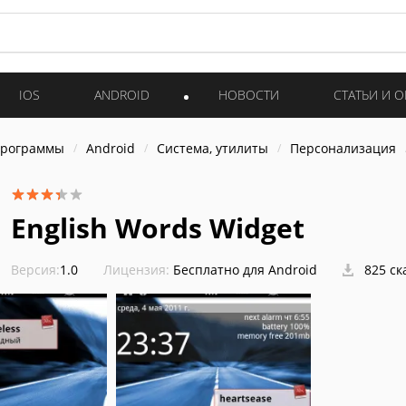
IOS
ANDROID
НОВОСТИ
СТАТЬИ И 
программы
Android
Система, утилиты
Персонализация
English Words Widget
Версия:
1.0
Лицензия:
Бесплатно для Android
825 ск