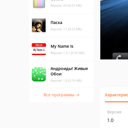
Версия: 4.0 (0.55 МБ)
Пасха
Версия: 1.1 (4.25 МБ)
My Name Is
Версия: 1.3.1 (0.54 МБ)
Андроиды! Живые
Обои
Версия: 1.9 (3.16 МБ)
Все программы →
Характери
Версия
1.0