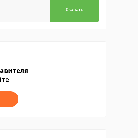
Скачать
тавителя
йте