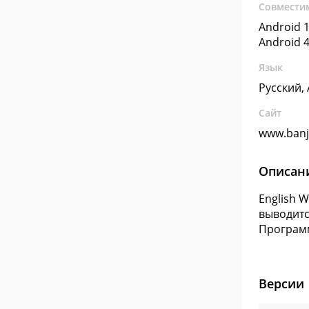
Совмести
Android 1
Android 4
Язык
Русский,
Сайт
www.ban
Описан
English 
выводитс
Программ
Версии