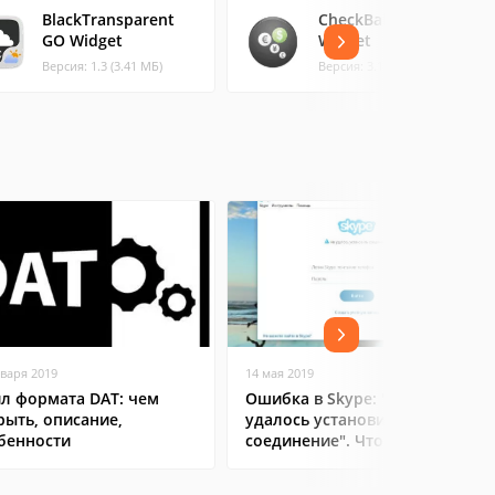
BlackTransparent
CheckBalance
GO Widget
Widget
Версия: 1.3 (3.41 МБ)
Версия: 3.1.3 (3.05 МБ)
нваря 2019
14 мая 2019
л формата DAT: чем
Ошибка в Skype: "Не
рыть, описание,
удалось установить
бенности
соединение". Что делать?