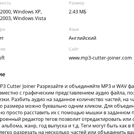
мость
Размер
2000, Windows XP,
2.43 МБ
2003, Windows Vista
ура
Язык
ит
Английский
чик
Сайт
ft
www.mp3-cutter-joiner.com
ие
P3 Cutter Joiner Разрезайте и объединяйте MP3 и WAV ф
вместно с графическим представлением аудио файла, по
езки. Разбить аудио на заданное количество частей, на 
о размера можно буквально одним кликом. Для объедин
но просто расставить их с помощью мышки в заданном 
троенный редактор тегов позволит отредактировать или со
альбома, жанр, год выпуска и т.д. Теги могут быть как в 
легко разрезать на несколько частей или объединить ва