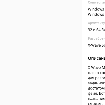
Совмести
Windows 
Windows 
Архитект
32 и 64 б
Разработ
X-Wave So
Описан
X-Wave M
плеер со
для разр
заданног
достаточ
файл. Вс
название 
сможете 