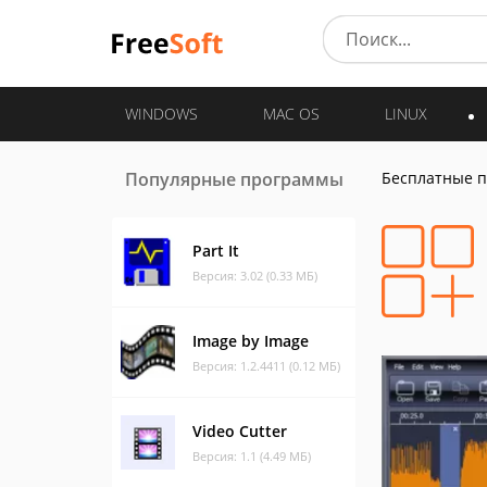
WINDOWS
MAC OS
LINUX
Популярные программы
Бесплатные 
Part It
Версия: 3.02 (0.33 МБ)
Image by Image
Версия: 1.2.4411 (0.12 МБ)
Video Cutter
Версия: 1.1 (4.49 МБ)