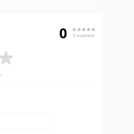
0
0 оценок
и