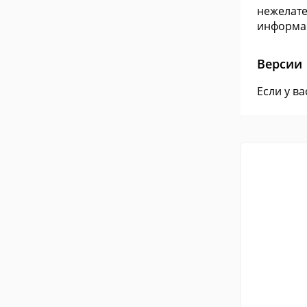
нежелате
информац
Версии
Если у в