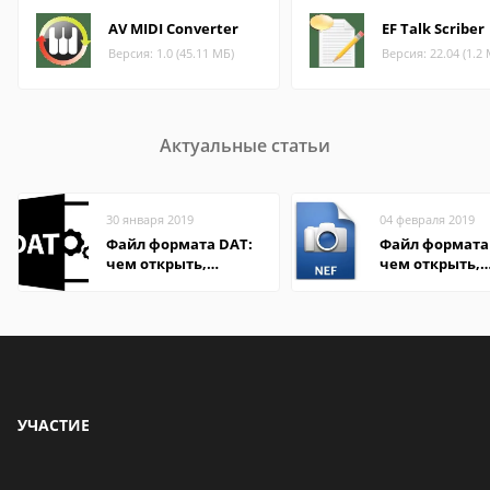
AV MIDI Converter
EF Talk Scriber
Версия: 1.0 (45.11 МБ)
Версия: 22.04 (1.2
Актуальные статьи
30 января 2019
04 февраля 2019
Файл формата DAT:
Файл формата 
чем открыть,
чем открыть,
описание,
описание,
особенности
особенности
УЧАСТИЕ