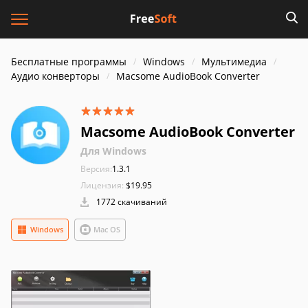
Бесплатные программы
Windows
Мультимедиа
Аудио конверторы
Macsome AudioBook Converter
Macsome AudioBook Converter
Для Windows
Версия:
1.3.1
Лицензия:
$19.95
1772 скачиваний
Windows
Mac OS