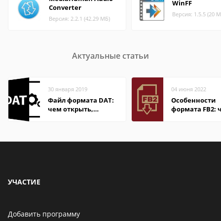
WinFF
Converter
Версия: 1.5.5 (20 М
Версия: 2.2.1 (42.29 МБ)
Актуальные статьи
30 января 2019
04 июня 2022
Файл формата DAT:
Особенности
чем открыть,
формата FB2: 
описание,
открыть файл
особенности
электронной 
УЧАСТИЕ
Добавить программу