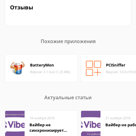
Отзывы
Похожие приложения
BatteryMon
PCISniffer
Версия: 2.1 buil (1.23 МБ)
Версия: 3.0.0 (19.0
Актуальные статьи
19 ноября 2018
21 ноября 2018
Вайбер не
Вайбер не раб
синхронизирует
контакты