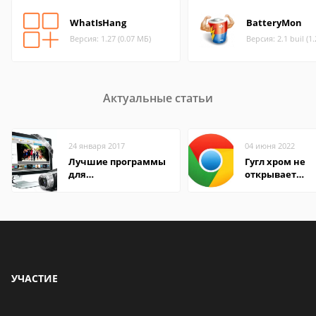
WhatIsHang
BatteryMon
Версия: 1.27 (0.07 МБ)
Версия: 2.1 buil (1
Актуальные статьи
24 января 2017
04 июня 2022
Лучшие программы
Гугл хром не
для
открывает
редактирования
страницы
видео: подробные
обзоры
УЧАСТИЕ