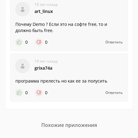
18 лет назад
art_linux
Почему Demo ? Если это на софте free, то и
должно быть free.
0
0
Ответить
19 лет назад
grixa74a
программа прелесть но как ее за полусить
0
0
Ответить
Похожие приложения