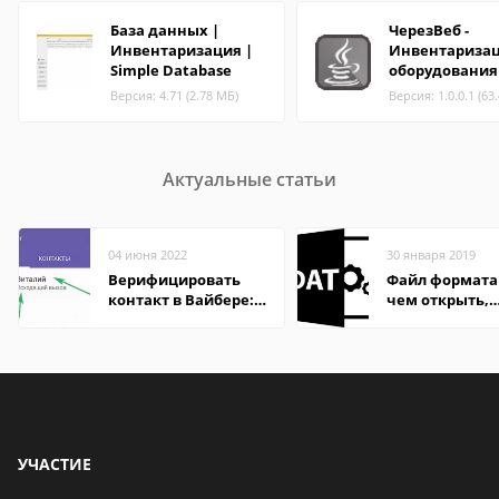
База данных |
ЧерезВеб -
Инвентаризация |
Инвентариза
Simple Database
оборудования
Версия: 4.71 (2.78 МБ)
Версия: 1.0.0.1 (63
Актуальные статьи
04 июня 2022
30 января 2019
Верифицировать
Файл формата
контакт в Вайбере:
чем открыть,
что это значит
описание,
особенности
УЧАСТИЕ